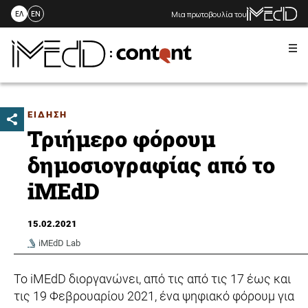
Μια πρωτοβουλία του
ΕΛ
EN
Me
Skip
to
content
ΕΙΔΗΣΗ
Τριήμερο φόρουμ
δημοσιογραφίας από το
iMEdD
15.02.2021
iMEdD Lab
Το iMEdD διοργανώνει, από τις από τις 17 έως και
τις 19 Φεβρουαρίου 2021, ένα ψηφιακό φόρουμ για