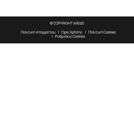
© COPYRIGHT iMEdD
Πολιτική Απορρήτου
Όροι Χρήσης
Πολιτική Cookies
Ρυθμίσεις Cookies