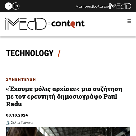
Μια πρωτοβουλία του
ΕΛ
EN
Me
Skip
to
content
TECHNOLOGY
ΣΥΝΕΝΤΕΥΞΗ
«Έχουμε μόλις αρχίσει»: μια συζήτηση
με τον ερευνητή δημοσιογράφο Paul
Radu
08.10.2024
Σίλια Τσίγκα