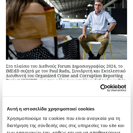
Στο πλαίσιο του Διεθνούς Forum Δημοσιογραφίας 2024, το
iMEdD συζητά με τον Paul Radu, Συνιδρυτή και Εκτελεστικό
Διευθυντή του Organized Crime and Corruption Reporting
Project (ΟCCRP), για τον ρόλο των μεγάλων δεδομένων (big
data) στην αποκάλυψη του διασυνοριακού οργανωμένου
εγκλήματος, το «ξέπλυμα» μαύρου χρήματος καθώς και το
πόσο αναγκαίο είναι να μοιραζόνται οι δημοσιογράφοι
ερευνητικά εργαλεία με το κοινό, χωρίς ωστόσο να
καταπατώνται οι θεμελιώδεις αρχές της δημοσιογραφίας.
Αυτή η ιστοσελίδα χρησιμοποιεί cookies
Χρησιμοποιούμε τα cookies που είναι αναγκαία για τη
διατήρηση της σύνδεσής σας στις υπηρεσίες του site και
των εφαρμογών του, καθώς και για να αποθηκεύουμε