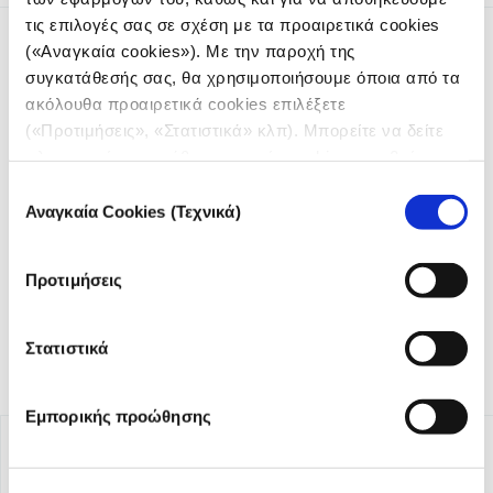
τις επιλογές σας σε σχέση με τα προαιρετικά cookies
(«Αναγκαία cookies»). Με την παροχή της
συγκατάθεσής σας, θα χρησιμοποιήσουμε όποια από τα
ακόλουθα προαιρετικά cookies επιλέξετε
(«Προτιμήσεις», «Στατιστικά» κλπ). Μπορείτε να δείτε
πληροφορίες για κάθε κατηγορία cookies μεταβαίνοντας
Το iMEdD είναι ένας μη κερδοσκοπικός δημοσιογραφικός
στην
Πολιτική Cookies
του site μας.
οργανισμός που ιδρύθηκε το 2018 με αποκλειστική δωρεά
Επιλογή
από το Ίδρυμα Σταύρος Νιάρχος (ΙΣΝ). Αποστολή του είναι η
Αναγκαία Cookies (Τεχνικά)
συγκατάθεσης
ενίσχυση της διαφάνειας, της αξιοπιστίας και της
ανεξαρτησίας στη δημοσιογραφία.
Προτιμήσεις
Στατιστικά
Εμπορικής προώθησης