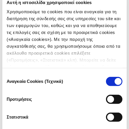
Αυτή η ιστοσελίδα χρησιμοποιεί cookies
Χρησιμοποιούμε τα cookies που είναι αναγκαία για τη
διατήρηση της σύνδεσής σας στις υπηρεσίες του site και
των εφαρμογών του, καθώς και για να αποθηκεύουμε
τις επιλογές σας σε σχέση με τα προαιρετικά cookies
(«Αναγκαία cookies»). Με την παροχή της
συγκατάθεσής σας, θα χρησιμοποιήσουμε όποια από τα
ακόλουθα προαιρετικά cookies επιλέξετε
ΑΝΑΛΥΣΗ ΔΕΔΟΜΕΝΩΝ
(«Προτιμήσεις», «Στατιστικά» κλπ). Μπορείτε να δείτε
Τι λέει η στατιστική για την καριέρα
πληροφορίες για κάθε κατηγορία cookies μεταβαίνοντας
του Στέφανου Τσιτσιπά
στην
Πολιτική Cookies
του site μας.
Επιλογή
Αναγκαία Cookies (Τεχνικά)
16.11.2020
συγκατάθεσης
Άγγελος Αλεξόπουλος
,
Κέλλυ Κική
,
Γιάννης Ντζούφρας
Προτιμήσεις
Με ποιους αθλητές μοιάζει ο 22χρονος διεθνής και
πώς θα διαμορφωθεί η πορεία του την επόμενη
δεκαετία
Στατιστικά