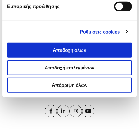
Εμπορικής προώθησης
Ρυθμίσεις cookies
Αποδοχή όλων
Το iMEdD είναι ένας μη κερδοσκοπικός δημοσιογραφικός
οργανισμός που ιδρύθηκε το 2018 με αποκλειστική δωρεά
Αποδοχή επιλεγμένων
από το Ίδρυμα Σταύρος Νιάρχος (ΙΣΝ). Αποστολή του είναι η
ενίσχυση της διαφάνειας, της αξιοπιστίας και της
Απόρριψη όλων
ανεξαρτησίας στη δημοσιογραφία.