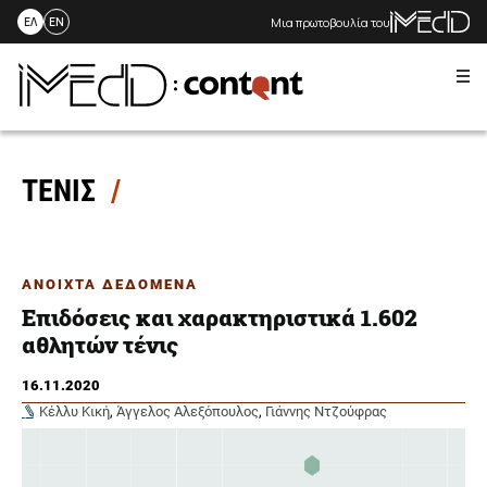
Μια πρωτοβουλία του
ΕΛ
EN
Me
Skip
to
content
ΤΕΝΙΣ
ΑΝΟΙΧΤΑ ΔΕΔΟΜΕΝΑ
Επιδόσεις και χαρακτηριστικά 1.602
αθλητών τένις
16.11.2020
Κέλλυ Κική
,
Άγγελος Αλεξόπουλος
,
Γιάννης Ντζούφρας