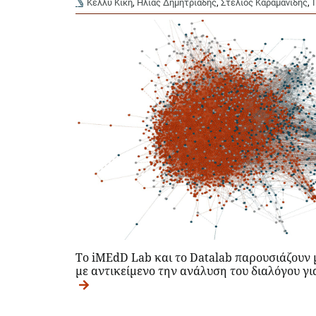
Κέλλυ Κική
,
Ηλίας Δημητριάδης
,
Στέλιος Καραμανίδης
,
Το iMEdD Lab και το Datalab παρουσιάζουν 
με αντικείμενο την ανάλυση του διαλόγου για