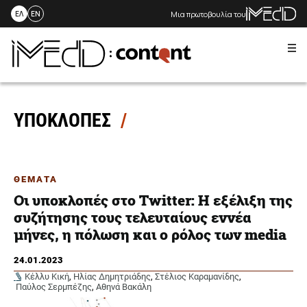
Μια πρωτοβουλία του
ΕΛ
EN
Me
Skip
to
content
ΥΠΟΚΛΟΠΕΣ
ΘΕΜΑΤΑ
Oι υποκλοπές στο Twitter: Η εξέλιξη της
συζήτησης τους τελευταίους εννέα
μήνες, η πόλωση και ο ρόλος των media
24.01.2023
Κέλλυ Κική
,
Ηλίας Δημητριάδης
,
Στέλιος Καραμανίδης
,
Παύλος Σερμπέζης
,
Αθηνά Βακάλη