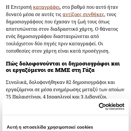
Η Επιτροπή
καταγράφει
, στο βαθμό που αυτό ήταν
δυνατό μέσα σε αυτές τις
αντίξοες συνθήκες
, τους
δημοσιογράφους που έχασαν τη ζωή τους όπως
αποτυπώνεται στον διαδραστικό χάρτη. Ο θάνατος
ενός δημοσιογράφου διασταυρώνεται από
τουλάχιστον δύο πηγές πριν καταγραφεί. Οι
τοποθεσίες στον χάρτη είναι κατά προσέγγιση.
Πώς δολοφονούνται οι δημοσιογράφοι και
οι εργαζόμενοι σε ΜΜΕ στη Γάζα
Συνολικά, δολοφονήθηκαν 82 δημοσιογράφοι και
εργαζόμενοι σε μέσα ενημέρωσης μεταξύ των οποίων
75 Παλαιστίνιοι, 4 Ισραηλινοί και 3 Λιβανέζοι.
Επιχειρήσεις βομβαρδισμών, χερσαίες επιθέσεις,
προβλήματα στη λειτουργία των επικοινωνιών,
ελλείψεις προμηθειών και διακοπές στην παροχή
ηλεκτρικού ρεύματος είναι τα στοιχεία που
Αυτή η ιστοσελίδα χρησιμοποιεί cookies