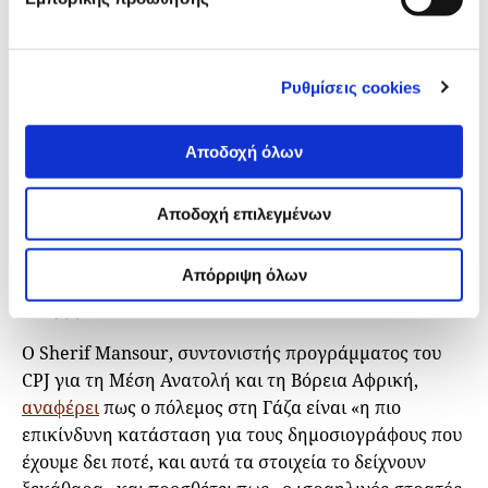
ραδιοτηλεοπτικού φορέα Palestine TV, Mohammed
Abu Hatab, ο οποίος σκοτώθηκε μαζί με 11 μέλη της
οικογένειάς του σε ισραηλινή αεροπορική επιδρομή
Ρυθμίσεις cookies
στο σπίτι τους στο Χαν Γιουνίς, στη νότια Λωρίδα της
Γάζας.
Αποδοχή όλων
Αντίστοιχα, ο γνωστός δημοσιογράφος Bilal Jadallah
σκοτώθηκε από ισραηλινή επίθεση που έπληξε
Αποδοχή επιλεγμένων
απευθείας το αυτοκίνητό του την ώρα που
προσπαθούσε να απομακρυνθεί από την πόλη της
Απόρριψη όλων
Γάζας μέσω της συνοικίας Ζεϊτούν το πρωί της 19ης
Νοεμβρίου.
O Sherif Mansour, συντονιστής προγράμματος του
CPJ για τη Μέση Ανατολή και τη Βόρεια Αφρική,
αναφέρει
πως ο πόλεμος στη Γάζα είναι «η πιο
επικίνδυνη κατάσταση για τους δημοσιογράφους που
έχουμε δει ποτέ, και αυτά τα στοιχεία το δείχνουν