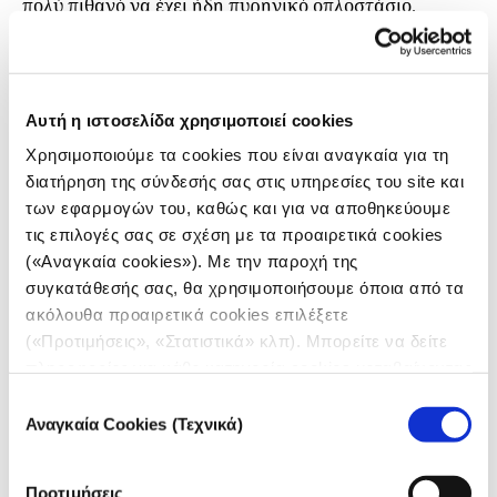
πολύ πιθανό να έχει ήδη πυρηνικό οπλοστάσιο.
Από τις περίπου 13.000 πυρηνικές κεφαλές στον
κόσμο, περισσότερες από 9.000 βρίσκονται σε
στρατιωτικά αποθέματα για χρήση από πυραύλους,
Αυτή η ιστοσελίδα χρησιμοποιεί cookies
αεροσκάφη, πλοία και υποβρύχια. Οι υπόλοιπες
Χρησιμοποιούμε τα cookies που είναι αναγκαία για τη
πυρηνικές κεφαλές έχουν αποσυρθεί, αλλά
διατήρηση της σύνδεσής σας στις υπηρεσίες του site και
παραμένουν σχετικά άθικτες και περιμένουν την
των εφαρμογών του, καθώς και για να αποθηκεύουμε
αποσυναρμολόγηση. Από τις πυρηνικές κεφαλές που
τις επιλογές σας σε σχέση με τα προαιρετικά cookies
βρίσκονται στα στρατιωτικά αποθέματα,
(«Αναγκαία cookies»). Με την παροχή της
περισσότερες από 3.000 έχουν αναπτυχθεί με
συγκατάθεσής σας, θα χρησιμοποιήσουμε όποια από τα
επιχειρησιακές δυνάμεις (σε βάσεις πυραύλων ή
ακόλουθα προαιρετικά cookies επιλέξετε
βομβαρδιστικών). Από αυτές, περίπου 2.000
(«Προτιμήσεις», «Στατιστικά» κλπ). Μπορείτε να δείτε
πολεμικές κεφαλές των ΗΠΑ, της Ρωσίας, της
πληροφορίες για κάθε κατηγορία cookies μεταβαίνοντας
Βρετανίας και της Γαλλίας βρίσκονται σε υψηλή
στην
Πολιτική Cookies
του site μας.
Επιλογή
ετοιμότητα, έτοιμες για χρήση σε σύντομο χρονικό
Αναγκαία Cookies (Τεχνικά)
συγκατάθεσης
διάστημα.
Χώρες του ΝΑΤΟ που φιλοξενούν
Προτιμήσεις