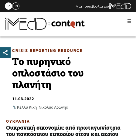
Μια πρωτοβουλία του
ΕΛ
EN
Me
Skip
to
content
CRISIS REPORTING RESOURCE
Το πυρηνικό
οπλοστάσιο του
πλανήτη
11.03.2022
Κέλλυ Κική
,
Νικόλας Αρώνης
ΟΥΚΡΑΝΙΑ
Ουκρανική οικονομία: από πρωταγωνίστρια
του παγκόσμιου εμπορίου σίτου και αερίου