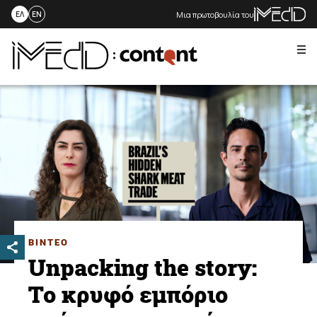
Μια πρωτοβουλία του
ΕΛ
EN
Me
Skip
to
content
ΒΙΝΤΕΟ
Unpacking the story:
Το κρυφό εμπόριο