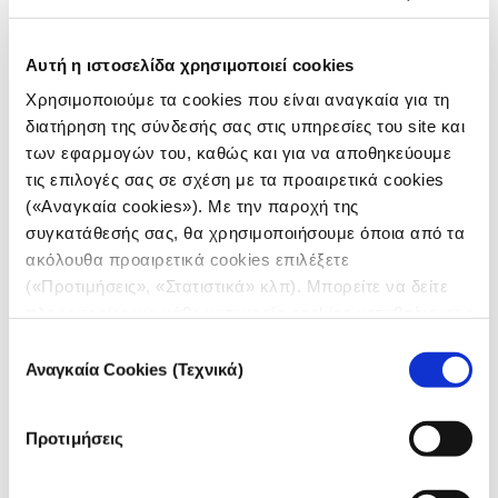
και τις πληγείσες κοινότητες, ενώ παράλληλα
δημιούργησαν μια εκτενή βάση δεδομένων που
Αυτή η ιστοσελίδα χρησιμοποιεί cookies
καταγράφει τις προμήθειες κρέατος καρχαρία σε
εννέα πολιτείες της Βραζιλίας. Η έρευνά τους
Χρησιμοποιούμε τα cookies που είναι αναγκαία για τη
αποκάλυψε μια εντυπωσιακή έλλειψη εποπτείας και
διατήρηση της σύνδεσής σας στις υπηρεσίες του site και
διαφάνειας στην εφοδιαστική αλυσίδα, εκθέτοντας
των εφαρμογών του, καθώς και για να αποθηκεύουμε
έτσι το σύστημα δημόσιων προμηθειών που επέτρεψε
τις επιλογές σας σε σχέση με τα προαιρετικά cookies
(«Αναγκαία cookies»). Με την παροχή της
σε δυνητικά επικίνδυνα προϊόντα να εισέρχονται
συγκατάθεσής σας, θα χρησιμοποιήσουμε όποια από τα
ανεξέλεγκτα σε φορείς, που χρηματοδοτούνται από
ακόλουθα προαιρετικά cookies επιλέξετε
τους φορολογούμενους.
(«Προτιμήσεις», «Στατιστικά» κλπ). Μπορείτε να δείτε
Η έρευνα εγείρει ένα ζωτικής σημασίας ερώτημα:
πληροφορίες για κάθε κατηγορία cookies μεταβαίνοντας
όταν η κυβερνητική εποπτεία αποτυγχάνει, ποιος
στην
Πολιτική Cookies
του site μας.
Επιλογή
προστατεύει τους πιο ευάλωτους και πώς μπορούν να
Αναγκαία Cookies (Τεχνικά)
συγκατάθεσης
προληφθούν τέτοιοι κίνδυνοι;
Προτιμήσεις
Παρακολουθήστε περισσότερα βίντεο στο
κανάλι