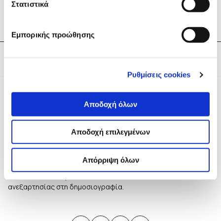
Στατιστικά
του iMEdD στο YouTube
.
Εμπορικής προώθησης
Tags:
Έρευνα
,
iMEdD Journalism Forum
Ρυθμίσεις cookies
Αποδοχή όλων
Αποδοχή επιλεγμένων
Το iMEdD είναι ένας μη κερδοσκοπικός δημοσιογραφικός
οργανισμός που ιδρύθηκε το 2018 με αποκλειστική δωρεά
Απόρριψη όλων
από το Ίδρυμα Σταύρος Νιάρχος (ΙΣΝ). Αποστολή του είναι η
ενίσχυση της διαφάνειας, της αξιοπιστίας και της
ανεξαρτησίας στη δημοσιογραφία.