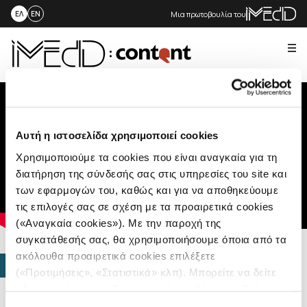
Μια πρωτοβουλία του
ΕΛ
EN
Me
Skip
to
content
Αυτή η ιστοσελίδα χρησιμοποιεί cookies
Χρησιμοποιούμε τα cookies που είναι αναγκαία για τη
διατήρηση της σύνδεσής σας στις υπηρεσίες του site και
των εφαρμογών του, καθώς και για να αποθηκεύουμε
τις επιλογές σας σε σχέση με τα προαιρετικά cookies
(«Αναγκαία cookies»). Με την παροχή της
συγκατάθεσής σας, θα χρησιμοποιήσουμε όποια από τα
ακόλουθα προαιρετικά cookies επιλέξετε
ΠΟΛΥΜΕΣΑ
(«Προτιμήσεις», «Στατιστικά» κλπ). Μπορείτε να δείτε
Υπεράσπιση της
πληροφορίες για κάθε κατηγορία cookies μεταβαίνοντας
στην
Πολιτική Cookies
του site μας.