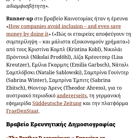
αδιαμφισβήτητη».
Runner-up
στο βραβείο Καινοτομίας ήταν η έρευνα
«
How companies avoid inclusion – and even save
money by doing it
» («Πώς οι εταιρείες αποφεύγουν τη
συμπερίληψη – και μάλιστα εξοικονομούν χρήματα»)
από τους Κριστίνα Κομπλ (Kristina Kobl), Νικολάι
Πρόντουλ (Nikolai Prodöhl), Λίζα Κρέουτσερ (Lisa
Kreutzer), Εμίλια Γκαρμπς (Emilia Garbsch), Νάταλι
Σαμπλόβσκι (Natalie Sablowski), Σαμπρίνα Γουίντερ
(Sabrina Winter), Σαμπρίνα Έμπιτς (Sabrina
Ebitsch), Θίοντορ Άρενς (Theodor Ahrens), για το
αυστριακό περιοδικό
andererseits
, τη γερμανική
εφημερίδα
Süddeutsche Zeitung
και την πλατφόρμα
FragDenStaat
.
Βραβείο Ερευνητικής Δημοσιογραφίας
«The Brother D conspiracy – Exposing an