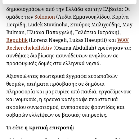
απονεμήθηκε σε μια διασυνοριακή συνεργασία
δημοσιογράφων από την Ελλάδα και την Ελβετία: Oι
ομάδες των
Solomon
(Λυδία Εμμανουηλίδου, Κορίνα
Πετρίδη, Ludek Stavinoha, Σταύρος Μαλιχούδης, May
Bulman, Ηλιάνα Παπαγγελή, Γαλάτεια Ιατράκη),
Republik
(Lorenz Naegeli, Lukas Haeuptli) και
WAV
Recherchekollektiv
(Osama Abdullah) ερεύνησαν τις
συνθήκες διαβίωσης ασυνόδευτων ανηλίκων σε
προσφυγικές δομές στα ελληνικά νησιά.
Αξιοποιώντας εσωτερικά έγγραφα ευρωπαϊκών
θεσμών, αιτήματα πρόσβασης σε δημόσια
πληροφορία και μαρτυρίες από παιδιά, εργαζόμενους
και νομικούς, η έρευνα κατέγραψε περιστατικά
ακραίου συνωστισμού, ανεπαρκούς φροντίδας και
σοβαρών ελλείψεων σε βασικές υπηρεσίες.
Τι είπε η κριτική επιτροπή: