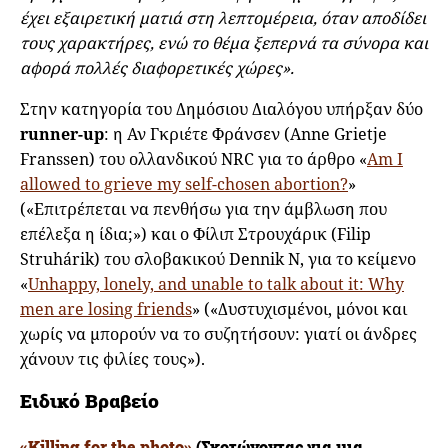
έχει εξαιρετική ματιά στη λεπτομέρεια, όταν αποδίδει
τους χαρακτήρες, ενώ το θέμα ξεπερνά τα σύνορα και
αφορά πολλές διαφορετικές χώρες».
Στην κατηγορία του Δημόσιου Διαλόγου υπήρξαν δύο
runner-up
: η Αν Γκριέτε Φράνσεν (Anne Grietje
Franssen) του ολλανδικού NRC για το άρθρο «
Am I
allowed to grieve my self-chosen abortion?
»
(«Επιτρέπεται να πενθήσω για την άμβλωση που
επέλεξα η ίδια;») και ο Φίλιπ Στρουχάρικ (Filip
Struhárik) του σλοβακικού Dennik N, για το κείμενο
«
Unhappy, lonely, and unable to talk about it: Why
men are losing friends
» («Δυστυχισμένοι, μόνοι και
χωρίς να μπορούν να το συζητήσουν: γιατί οι άνδρες
χάνουν τις φιλίες τους»).
Ειδικό Βραβείο
«Killing for the photo»
(Σκοτώνοντας για μια