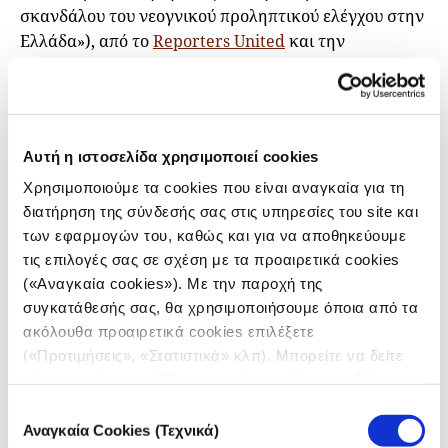
σκανδάλου του νεογνικού προληπτικού ελέγχου στην
Ελλάδα»), από το
Reporters United
και την
Εφημερίδα των Συντακτών
(«Εφ.Συν.»), των
Χριστόφορου Κάσδαγλη και της Δέσποινας
Παπαγεωργίου.
Βραβείο Μεταναστευτικής Δημοσιογραφίας
Αυτή η ιστοσελίδα χρησιμοποιεί cookies
Χρησιμοποιούμε τα cookies που είναι αναγκαία για τη
«Unaccompanied children sleep on the floor in shifts
διατήρηση της σύνδεσής σας στις υπηρεσίες του site και
in Greece’s ‘Model Camps’. The EU is aware
»
των εφαρμογών του, καθώς και για να αποθηκεύουμε
(Ασυνόδευτα παιδιά κοιμούνται στο πάτωμα σε
τις επιλογές σας σε σχέση με τα προαιρετικά cookies
βάρδιες στα «πρότυπα» camps της Ελλάδας. Η ΕΕ
(«Αναγκαία cookies»). Με την παροχή της
γνωρίζει)
συγκατάθεσής σας, θα χρησιμοποιήσουμε όποια από τα
ακόλουθα προαιρετικά cookies επιλέξετε
(«Προτιμήσεις», «Στατιστικά» κλπ). Μπορείτε να δείτε
πληροφορίες για κάθε κατηγορία cookies μεταβαίνοντας
στην
Πολιτική Cookies
του site μας.
Επιλογή
Αναγκαία Cookies (Τεχνικά)
συγκατάθεσης