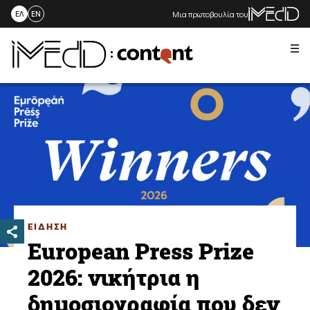
Μια πρωτοβουλία του
ΕΛ
EN
Me
Skip
to
content
ΕΙΔΗΣΗ
European Press Prize
2026: νικήτρια η
δημοσιογραφία που δεν