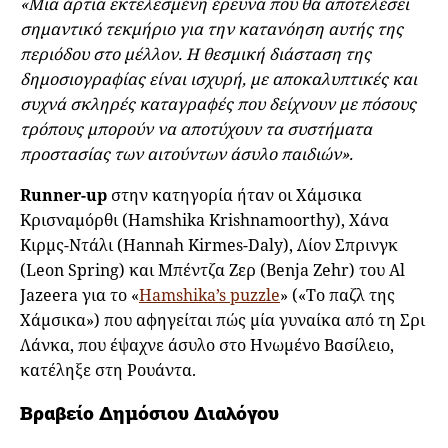
«Μια άρτια εκτελεσμένη έρευνα που θα αποτελέσει
σημαντικό τεκμήριο για την κατανόηση αυτής της
περιόδου στο μέλλον. Η θεσμική διάσταση της
δημοσιογραφίας είναι ισχυρή, με αποκαλυπτικές και
συχνά σκληρές καταγραφές που δείχνουν με πόσους
τρόπους μπορούν να αποτύχουν τα συστήματα
προστασίας των αιτούντων άσυλο παιδιών».
Runner-up
στην κατηγορία ήταν οι Χάμσικα
Κρισναμόρθι (Hamshika Krishnamoorthy), Χάνα
Κιρμς-Ντάλι (Hannah Kirmes-Daly), Λίον Σπρινγκ
(Leon Spring) και Μπέντζα Ζερ (Benja Zehr) του Al
Jazeera για το «
Hamshika’s puzzle
» («Το παζλ της
Χάμσικα») που αφηγείται πώς μία γυναίκα από τη Σρι
Λάνκα, που έψαχνε άσυλο στο Ηνωμένο Βασίλειο,
κατέληξε στη Ρουάντα.
Βραβείο Δημόσιου Διαλόγου