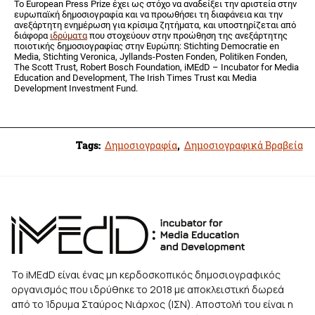
Το European Press Prize έχει ως στόχο να αναδείξει την αριστεία στην
ευρωπαϊκή δημοσιογραφία και να προωθήσει τη διαφάνεια και την
ανεξάρτητη ενημέρωση για κρίσιμα ζητήματα, και υποστηρίζεται από
διάφορα
ιδρύματα
που στοχεύουν στην προώθηση της ανεξάρτητης
ποιοτικής δημοσιογραφίας στην Ευρώπη: Stichting Democratie en
Media, Stichting Veronica, Jyllands-Posten Fonden, Politiken Fonden,
The Scott Trust, Robert Bosch Foundation, iMEdD – Incubator for Media
Education and Development, The Irish Times Trust και Media
Development Investment Fund.
Tags:
Δημοσιογραφία
,
Δημοσιογραφικά Βραβεία
Το iMEdD είναι ένας μη κερδοσκοπικός δημοσιογραφικός
οργανισμός που ιδρύθηκε το 2018 με αποκλειστική δωρεά
από το Ίδρυμα Σταύρος Νιάρχος (ΙΣΝ). Αποστολή του είναι η