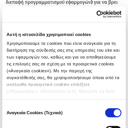
διεπαφή προγραμματισμού εφαρμογών
)
για να βρει
το περιεχόμενο. Ένα παράδειγμα δυναμικής
ιστοσελίδας που χρησιμοποιήσαμε για τη
δημοσιογραφική έρευνα σχετικά με τις προμήθειες
κρέατος καρχαρία ήταν
η βάση δεδομένων δημόσιων
Αυτή η ιστοσελίδα χρησιμοποιεί cookies
προμηθειών του Σάο Πάολο
, η οποία απαιτείται
Χρησιμοποιούμε τα cookies που είναι αναγκαία για τη
συμπλήρωση του πεδίου αναζήτησης για την
διατήρηση της σύνδεσής σας στις υπηρεσίες του site και
εμφάνιση των δεδομένων.
των εφαρμογών του, καθώς και για να αποθηκεύουμε
Οι στατικές σελίδες είναι συνήθως πιο εύκολες στην
τις επιλογές σας σε σχέση με τα προαιρετικά cookies
εξαγωγή δεδομένων, γιατί αυτά υπάρχουν ήδη στον
(«Αναγκαία cookies»). Με την παροχή της
κώδικα HTML της σελίδας, ενώ οι δυναμικές συχνά
συγκατάθεσής σας, θα χρησιμοποιήσουμε όποια από τα
ακόλουθα προαιρετικά cookies επιλέξετε
απαιτούν επιπλέον βήματα, καθώς τα δεδομένα είναι
(«Προτιμήσεις», «Στατιστικά» κλπ). Μπορείτε να δείτε
κρυμμένα πίσω από scripts ή φορτώνονται μόνο μετά
πληροφορίες για κάθε κατηγορία cookies μεταβαίνοντας
από αλληλεπίδραση με τη σελίδα. Σε αυτήν την
στην
Πολιτική Cookies
του site μας.
περίπτωση απαιτείται πιο προηγμένος scraper, αλλά
Επιλογή
Αναγκαία Cookies (Τεχνικά)
μην ανησυχείτε, θα σας δείξουμε πώς να το φτιάξετε.
συγκατάθεσης
Κάποιες φορές, βέβαια, δεν φαίνεται αν μια