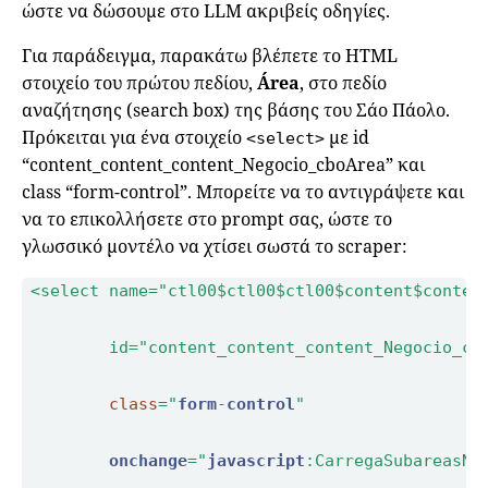
ώστε να δώσουμε στο LLM ακριβείς οδηγίες.
Για παράδειγμα, παρακάτω βλέπετε το HTML
στοιχείο του πρώτου πεδίου,
Área
, στο πεδίο
αναζήτησης (search box) της βάσης του Σάο Πάολο.
Πρόκειται για ένα στοιχείο
με id
<select>
“content_content_content_Negocio_cboArea” και
class “form-control”. Μπορείτε να το αντιγράψετε και
να το επικολλήσετε στο prompt σας, ώστε το
γλωσσικό μοντέλο να χτίσει σωστά το scraper:
<select name=
"ctl00$ctl00$ctl00$content$conten
        id=
"content_content_content_Negocio_cb
class
="
form
-
control
onchange
="
javascript
:
CarregaSubareasNe