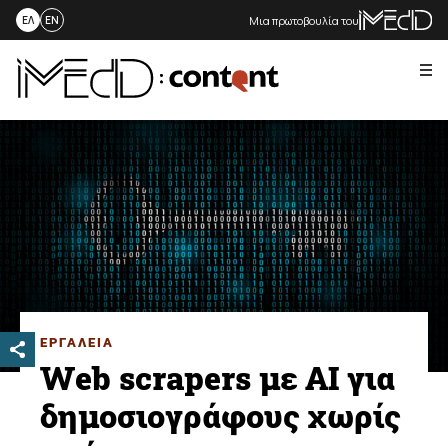
Μια πρωτοβουλία του
ΕΛ
EN
Me
Skip
to
content
ΕΡΓΑΛΕΙΑ
Web scrapers με AI για
δημοσιογράφους χωρίς