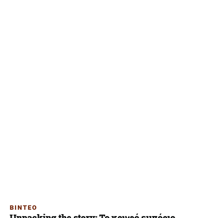
ΒΙΝΤΕΟ
Unpacking the story: Το κρυφό εμπόριο