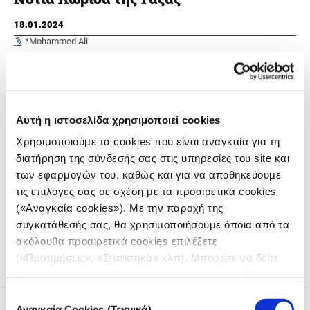
18.01.2024
*Mohammed Ali
Αυτή η ιστοσελίδα χρησιμοποιεί cookies
Χρησιμοποιούμε τα cookies που είναι αναγκαία για τη
διατήρηση της σύνδεσής σας στις υπηρεσίες του site και
των εφαρμογών του, καθώς και για να αποθηκεύουμε
τις επιλογές σας σε σχέση με τα προαιρετικά cookies
Ο Ισραηλινός στρατός έχει διαιρέσει τη Γάζα σε τμήματα και
(«Αναγκαία cookies»). Με την παροχή της
έχει προειδοποιήσει τους κατοίκους να τραπούν σε φυγή
συγκατάθεσής σας, θα χρησιμοποιήσουμε όποια από τα
όταν τους δοθεί σχετική εντολή
ακόλουθα προαιρετικά cookies επιλέξετε
(«Προτιμήσεις», «Στατιστικά» κλπ). Μπορείτε να δείτε
πληροφορίες για κάθε κατηγορία cookies μεταβαίνοντας
στην
Πολιτική Cookies
του site μας.
Επιλογή
Αναγκαία Cookies (Τεχνικά)