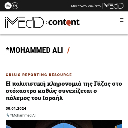
Μια πρωτοβουλία του
ΕΛ
EN
Me
Skip
to
content
*MOHAMMED ALI
CRISIS REPORTING RESOURCE
Η πολιτιστική κληρονομιά της Γάζας στο
στόχαστρο καθώς συνεχίζεται ο
πόλεμος του Ισραήλ
30.01.2024
*Mohammed Ali