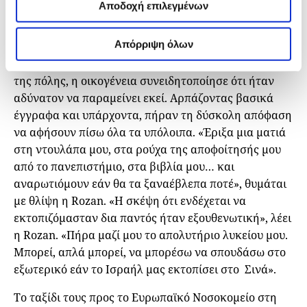
Αποδοχή επιλεγμένων
αμάχων. Είναι γνωστό ότι το Ισραήλ έχει
χρησιμοποιήσει δακρυγόνα,
δηλητηριώδη αέρια
και
Απόρριψη όλων
λευκό φώσφορο
κατά των αμάχων. Έως τις 9πμ, κι
ενώ τα άρματα ανακατευθύνονταν προς το κέντρο
της πόλης, η οικογένεια συνειδητοποίησε ότι ήταν
αδύνατον να παραμείνει εκεί. Αρπάζοντας βασικά
έγγραφα και υπάρχοντα, πήραν τη δύσκολη απόφαση
να αφήσουν πίσω όλα τα υπόλοιπα. «Έριξα μια ματιά
στη ντουλάπα μου, στα ρούχα της αποφοίτησής μου
από το πανεπιστήμιο, στα βιβλία μου… και
αναρωτιόμουν εάν θα τα ξαναέβλεπα ποτέ», θυμάται
με θλίψη η Rozan. «Η σκέψη ότι ενδέχεται να
εκτοπιζόμασταν δια παντός ήταν εξουθενωτική», λέει
η Rozan. «Πήρα μαζί μου το απολυτήριο λυκείου μου.
Μπορεί, απλά μπορεί, να μπορέσω να σπουδάσω στο
εξωτερικό εάν το Ισραήλ μας εκτοπίσει στο Σινά».
Το ταξίδι τους προς το Ευρωπαϊκό Νοσοκομείο στη