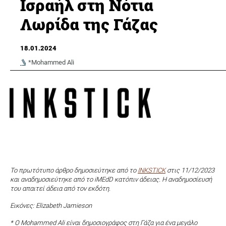
Ισραήλ στη Νότια
Λωρίδα της Γάζας
18.01.2024
*Mohammed Ali
Το πρωτότυπο άρθρο δημοσιεύτηκε από το
INKSTICK
στις 11/12/2023
και αναδημοσιεύτηκε από το iMEdD κατόπιν άδειας. Η αναδημοσίευσή
του απαιτεί άδεια από τον εκδότη.
Εικόνες: Elizabeth Jamieson
* Ο Mohammed Ali είναι δημοσιογράφος στη Γάζα για ένα μεγάλο