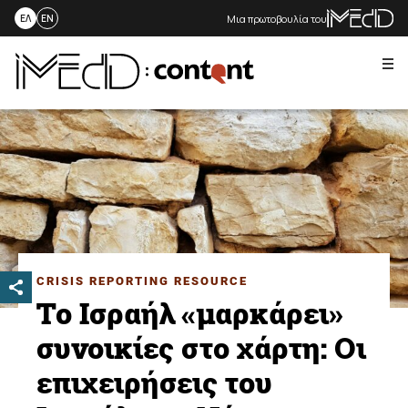
Μια πρωτοβουλία του
ΕΛ
EN
Me
Skip
to
content
CRISIS REPORTING RESOURCE
Το Ισραήλ «μαρκάρει»
συνοικίες στο χάρτη: Οι
επιχειρήσεις του