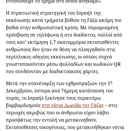
εντοπίσουμε το τμήμα στο οποίο ανήκαμε».
Η στρατιωτική στρατηγική του Ισραήλ της
εκκένωσης κατά τμήματα βύθισε τη Γάζα ακόμη πιο
βαθιά στην ανθρωπιστική κρίση. Με περιορισμένη
πρόσβαση σε τηλέφωνα ή στο διαδίκτυο, πολλοί από
τους κατ’ εκτίμηση 1,7 εκατομμύρια εκτοπισθέντες
ανθρώπους δεν ήταν σε θέση να πλοηγηθούν στις
περίπλοκες οδηγίες εκκένωσης, οι οποίες συχνά
γνωστοποιούνταν μέσω φυλλαδίων και κωδικών QR
που συνδέονταν με διαδικτυακούς χάρτες.
η
Μετά την επανέναρξη των εχθροπραξιών την 1
Δεκεμβρίου, ύστερα από 7ήμερη κατάπαυση του
πυρός, το Ισραήλ ξεκίνησε τους περαιτέρω
βομβαρδισμούς
στη νότια Λωρίδα της Γάζας
– στις
περιοχές ακριβώς που οι άνθρωποι είχαν λάβει
προσφάτως την εντολή να μετακινηθούν.
Εκτοπισθείσες οικογένειες, που μετακινήθηκαν νότια