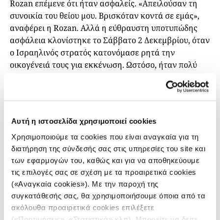
Rozan επέμενε ότι ήταν ασφαλείς. «Απειλούσαν τη
συνοικία του θείου μου. Βρισκόταν κοντά σε εμάς»,
αναφέρει η Rozan. Αλλά η εύθραυστη υποτυπώδης
ασφάλεια κλονίστηκε το Σάββατο 2 Δεκεμβρίου, όταν
ο Ισραηλινός στρατός κατονόμασε ρητά την
οικογένειά τους για εκκένωση. Ωστόσο, ήταν πολύ
αργά για να εγκαταλείψουν το σπίτι τους. «Ο στρατός
μας κάλεσε ξανά, αλλά είπαν ότι ήταν πολύ αργά για
να απομακρυνθούμε και θα έπρεπε να παραμείνουμε
όπου είμαστε», θυμάται η Rozan. Η εφιαλτική
Αυτή η ιστοσελίδα χρησιμοποιεί cookies
πραγματικότητα του πολέμου εμφανίστηκε σαν
Χρησιμοποιούμε τα cookies που είναι αναγκαία για τη
σίφουνας, μετατρέποντας το σπίτι τους σε πεδίο
διατήρηση της σύνδεσής σας στις υπηρεσίες του site και
μάχης.
των εφαρμογών του, καθώς και για να αποθηκεύουμε
Οι ώρες που ακολούθησαν στιγματίστηκαν από
τις επιλογές σας σε σχέση με τα προαιρετικά cookies
σφοδρούς βομβαρδισμούς και την ισοπέδωση της
(«Αναγκαία cookies»). Με την παροχή της
γειτονιάς της. H κατοικία της οικογένειας, αυτή που
συγκατάθεσής σας, θα χρησιμοποιήσουμε όποια από τα
κάποτε ήταν καταφύγιο, μετατράπηκε σε παγίδα
ακόλουθα προαιρετικά cookies επιλέξετε
καθώς τα παράθυρα είχαν σπάσει και τα δωμάτια
(«Προτιμήσεις», «Στατιστικά» κλπ). Μπορείτε να δείτε