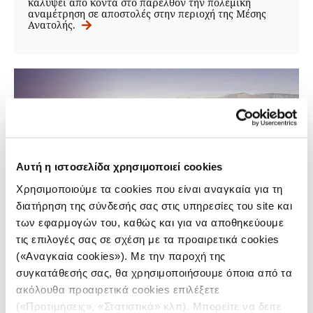
καλύψει από κοντά στο παρελθόν την πολεμική
αναμέτρηση σε αποστολές στην περιοχή της Μέσης
Ανατολής.
Αυτή η ιστοσελίδα χρησιμοποιεί cookies
Χρησιμοποιούμε τα cookies που είναι αναγκαία για τη
διατήρηση της σύνδεσής σας στις υπηρεσίες του site και
των εφαρμογών του, καθώς και για να αποθηκεύουμε
τις επιλογές σας σε σχέση με τα προαιρετικά cookies
CRISIS REPORTING RESOURCE
(«Αναγκαία cookies»). Με την παροχή της
Μετά από 20 χρόνια ρεπορτάζ στη
συγκατάθεσής σας, θα χρησιμοποιήσουμε όποια από τα
Μέση Ανατολή, ο Πάνος Χαρίτος δεν
ακόλουθα προαιρετικά cookies επιλέξετε
θα κάλυπτε τον πόλεμο σήμερα
(«Προτιμήσεις», «Στατιστικά» κλπ). Μπορείτε να δείτε