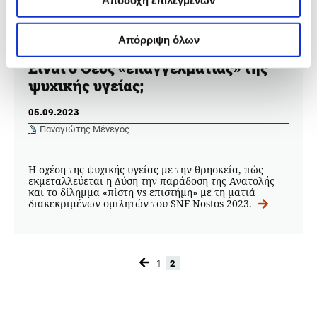
Απόρριψη όλων
FEATURE
Είναι ο Θεός «επαγγελματίας» της
ψυχικής υγείας;
05.09.2023
Παναγιώτης Μένεγος
Η σχέση της ψυχικής υγείας με την θρησκεία, πώς
εκμεταλλεύεται η Δύση την παράδοση της Ανατολής
και το δίλημμα «πίστη vs επιστήμη» με τη ματιά
διακεκριμένων ομιλητών του SNF Nostos 2023.
1
2
Page
Page