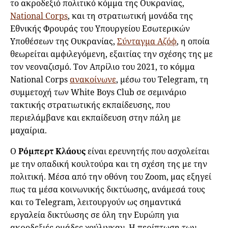
το ακροδεξιό πολιτικό κόμμα της Ουκρανίας,
National Corps
, και τη στρατιωτική μονάδα της
Εθνικής Φρουράς του Υπουργείου Εσωτερικών
Υποθέσεων της Ουκρανίας,
Σύνταγμα Αζόφ
, η οποία
θεωρείται αμφιλεγόμενη, εξαιτίας την σχέσης της με
τον νεοναζισμό. Τον Απρίλιο του 2021, το κόμμα
National Corps
ανακοίνωνε
, μέσω του Telegram, τη
συμμετοχή των White Boys Club σε σεμινάριο
τακτικής στρατιωτικής εκπαίδευσης, που
περιελάμβανε και εκπαίδευση στην πάλη με
μαχαίρια.
Ο
Ρόμπερτ Κλάους
είναι ερευνητής που ασχολείται
με την οπαδική κουλτούρα και τη σχέση της με την
πολιτική. Μέσα από την οθόνη του Zoom, μας εξηγεί
πως τα μέσα κοινωνικής δικτύωσης, ανάμεσά τους
και το Telegram, λειτουργούν ως σημαντικά
εργαλεία δικτύωσης σε όλη την Ευρώπη για
ακροδεξιές ομάδες χούλιγκαν. Η περίπτωση των