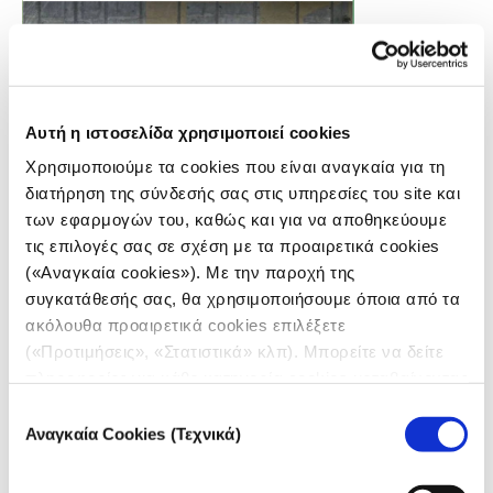
Αυτή η ιστοσελίδα χρησιμοποιεί cookies
Χρησιμοποιούμε τα cookies που είναι αναγκαία για τη
διατήρηση της σύνδεσής σας στις υπηρεσίες του site και
των εφαρμογών του, καθώς και για να αποθηκεύουμε
τις επιλογές σας σε σχέση με τα προαιρετικά cookies
(«Αναγκαία cookies»). Με την παροχή της
Στιγμιότυπο οθόνης από ένα από τα μεγαλύτερα
συγκατάθεσής σας, θα χρησιμοποιήσουμε όποια από τα
κανάλια του Telegram που σχετίζεται με τον χώρο
ακόλουθα προαιρετικά cookies επιλέξετε
των ακροδεξιών χούλιγκαν. Τη συγκεκριμένη
δημοσίευση έχουν δει παραπάνω από έντεκα
(«Προτιμήσεις», «Στατιστικά» κλπ). Μπορείτε να δείτε
χιλιάδες χρήστες. Πηγή: Telegram.
πληροφορίες για κάθε κατηγορία cookies μεταβαίνοντας
στην
Πολιτική Cookies
του site μας.
Μάλιστα,τις φιλικές σχέσεις και τη δικτύωση
Επιλογή
Αναγκαία Cookies (Τεχνικά)
συγκατάθεσης
ανάμεσα στους BBB και σε οπαδούς της Ντιναμό
Κιέβου, αλλά και του Παναθηναϊκού, επιβεβαιώνει