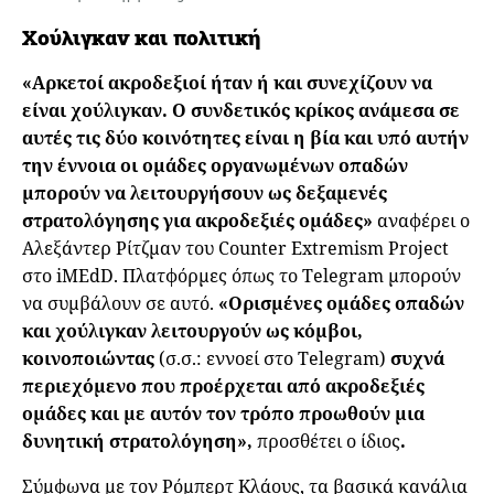
Χούλιγκαν και πολιτική
«Αρκετοί ακροδεξιοί ήταν ή και συνεχίζουν να
είναι χούλιγκαν. Ο συνδετικός κρίκος ανάμεσα σε
αυτές τις δύο κοινότητες είναι η βία και υπό αυτήν
την έννοια οι ομάδες οργανωμένων οπαδών
μπορούν να λειτουργήσουν ως δεξαμενές
στρατολόγησης για ακροδεξιές ομάδες»
αναφέρει ο
Αλεξάντερ Ρίτζμαν του Counter Extremism Project
στο iMEdD. Πλατφόρμες όπως το Telegram μπορούν
να συμβάλουν σε αυτό.
«Ορισμένες ομάδες οπαδών
και χούλιγκαν λειτουργούν ως κόμβοι,
κοινοποιώντας
(σ.σ.: εννοεί στο Telegram)
συχνά
περιεχόμενο που προέρχεται από ακροδεξιές
ομάδες και με αυτόν τον τρόπο προωθούν μια
δυνητική στρατολόγηση»,
προσθέτει ο ίδιος
.
Σύμφωνα με τον Ρόμπερτ Κλάους, τα βασικά κανάλια