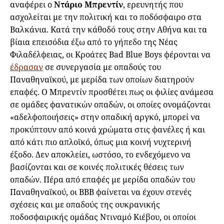
αναφέρει ο
Ντάριο Μπρεντίν
, ερευνητής που
ασχολείται με την πολιτική και το ποδόσφαιρο στα
Βαλκάνια. Κατά την κάθοδό τους στην Αθήνα και τα
βίαια επεισόδια έξω από το γήπεδο της Νέας
Φιλαδέλφειας, οι Κροάτες Bad Blue Boys φέρονται να
έδρασαν
σε συνεργασία με οπαδούς του
Παναθηναϊκού, με μερίδα των οποίων διατηρούν
επαφές. Ο Μπρεντίν προσθέτει πως οι φιλίες ανάμεσα
σε ομάδες φανατικών οπαδών, οι οποίες ονομάζονται
«αδελφοποιήσεις» στην οπαδική αργκό, μπορεί να
προκύπτουν από κοινά χρώματα στις φανέλες ή και
από κάτι πιο απλοϊκό, όπως μια κοινή νυχτερινή
έξοδο. Δεν αποκλείει, ωστόσο, το ενδεχόμενο να
βασίζονται και σε κοινές πολιτικές θέσεις των
οπαδών. Πέρα από επαφές με μερίδα οπαδών του
Παναθηναϊκού, οι BBB φαίνεται να έχουν στενές
σχέσεις και με οπαδούς της ουκρανικής
ποδοσφαιρικής ομάδας Ντιναμό Κιέβου, οι οποίοι