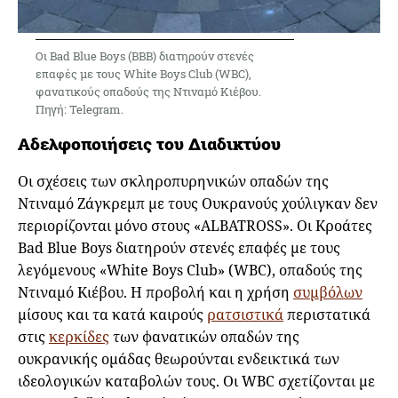
Οι Bad Blue Boys (ΒΒΒ) διατηρούν στενές
επαφές με τους White Boys Club (WBC),
φανατικούς οπαδούς της Ντιναμό Κιέβου.
Πηγή: Telegram.
Αδελφοποιήσεις του Διαδικτύου
Οι σχέσεις των σκληροπυρηνικών οπαδών της
Ντιναμό Ζάγκρεμπ με τους Ουκρανούς χούλιγκαν δεν
περιορίζονται μόνο στους «ALBATROSS». Οι Κροάτες
Bad Blue Boys διατηρούν στενές επαφές με τους
λεγόμενους «White Boys Club» (WBC), οπαδούς της
Ντιναμό Κιέβου. Η προβολή και η χρήση
συμβόλων
μίσους και τα κατά καιρούς
ρατσιστικά
περιστατικά
στις
κερκίδες
των φανατικών οπαδών της
ουκρανικής ομάδας θεωρούνται ενδεικτικά των
ιδεολογικών καταβολών τους. Οι WBC σχετίζονται με