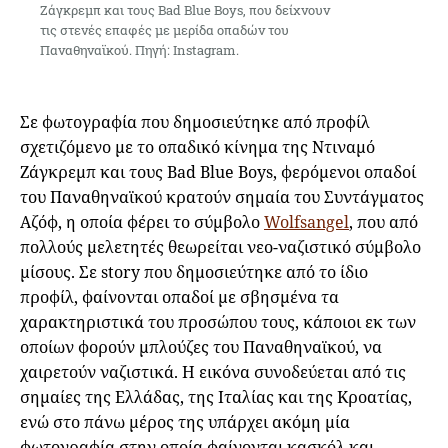
Ζάγκρεμπ και τους Bad Blue Boys, που δείχνουν
τις στενές επαφές με μερίδα οπαδών του
Παναθηναϊκού. Πηγή: Instagram.
Σε φωτογραφία που δημοσιεύτηκε από προφίλ
σχετιζόμενο με το οπαδικό κίνημα της Ντιναμό
Ζάγκρεμπ και τους Bad Blue Boys, φερόμενοι οπαδοί
του Παναθηναϊκού κρατούν σημαία του Συντάγματος
Αζόφ, η οποία φέρει το σύμβολο
Wolfsangel
, που από
πολλούς μελετητές θεωρείται νεο-ναζιστικό σύμβολο
μίσους. Σε story που δημοσιεύτηκε από το ίδιο
προφίλ, φαίνονται οπαδοί με σβησμένα τα
χαρακτηριστικά του προσώπου τους, κάποιοι εκ των
οποίων φορούν μπλούζες του Παναθηναϊκού, να
χαιρετούν ναζιστικά. Η εικόνα συνοδεύεται από τις
σημαίες της Ελλάδας, της Ιταλίας και της Κροατίας,
ενώ στο πάνω μέρος της υπάρχει ακόμη μία
φωτογραφία στην οποία φαίνονται κασκόλ και