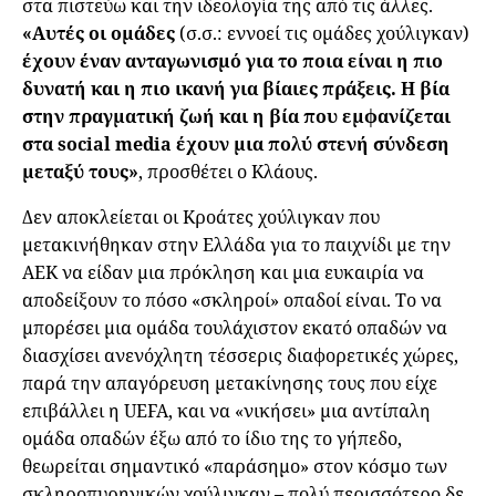
στα πιστεύω και την ιδεολογία της από τις άλλες.
«Αυτές οι ομάδες
(σ.σ.: εννοεί τις ομάδες χούλιγκαν)
έχουν έναν ανταγωνισμό για το ποια είναι η πιο
δυνατή και η πιο ικανή για βίαιες πράξεις. Η βία
στην πραγματική ζωή και η βία που εμφανίζεται
στα social media έχουν μια πολύ στενή σύνδεση
μεταξύ τους»
, προσθέτει ο Κλάους.
Δεν αποκλείεται οι Κροάτες χούλιγκαν που
μετακινήθηκαν στην Ελλάδα για το παιχνίδι με την
ΑΕΚ να είδαν μια πρόκληση και μια ευκαιρία να
αποδείξουν το πόσο «σκληροί» οπαδοί είναι. Το να
μπορέσει μια ομάδα τουλάχιστον εκατό οπαδών να
διασχίσει ανενόχλητη τέσσερις διαφορετικές χώρες,
παρά την απαγόρευση μετακίνησης τους που είχε
επιβάλλει η UEFA, και να «νικήσει» μια αντίπαλη
ομάδα οπαδών έξω από το ίδιο της το γήπεδο,
θεωρείται σημαντικό «παράσημο» στον κόσμο των
σκληροπυρηνικών χούλιγκαν – πολύ περισσότερο δε,