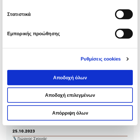
Στατιστικά
Εμπορικής προώθησης
Ρυθμίσεις cookies
Αποδοχή όλων
Αποδοχή επιλεγμένων
ΘΕΜΑΤΑ
O σκιώδης κόσμος των χούλιγκαν
Απόρριψη όλων
του Telegram
25.10.2023
Γιώργος Σχοινάς