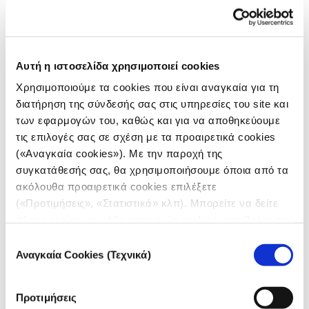
Αυτή η ιστοσελίδα χρησιμοποιεί cookies
Χρησιμοποιούμε τα cookies που είναι αναγκαία για τη
διατήρηση της σύνδεσής σας στις υπηρεσίες του site και
των εφαρμογών του, καθώς και για να αποθηκεύουμε
τις επιλογές σας σε σχέση με τα προαιρετικά cookies
(«Αναγκαία cookies»). Με την παροχή της
συγκατάθεσής σας, θα χρησιμοποιήσουμε όποια από τα
ΘΕΜΑΤΑ
ακόλουθα προαιρετικά cookies επιλέξετε
(«Προτιμήσεις», «Στατιστικά» κλπ). Μπορείτε να δείτε
Στο δωμάτιο με τους Bad Blue Boys
πληροφορίες για κάθε κατηγορία cookies μεταβαίνοντας
27.03.2024
στην
Πολιτική Cookies
του site μας.
Επιλογή
Κώστας Κουκουμάκας
Αναγκαία Cookies (Τεχνικά)
συγκατάθεσης
Το iMEdD συνάντησε στο Ζάγκρεμπ ηγετικά στελέχη
Προτιμήσεις
μιας από τις πιο σκληρές ομάδες Ultras στην Ευρώπη.