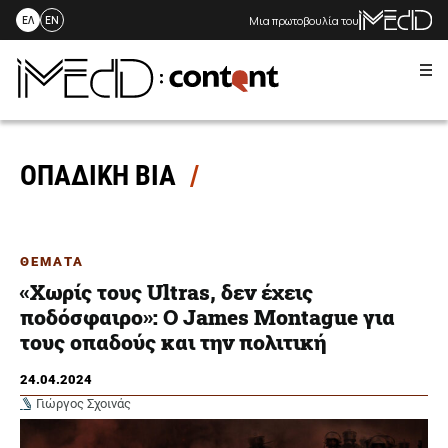
Μια πρωτοβουλία του
ΕΛ
EN
Me
Skip
to
content
ΟΠΑΔΙΚΗ ΒΙΑ
ΘΕΜΑΤΑ
«Χωρίς τους Ultras, δεν έχεις
ποδόσφαιρο»: Ο James Montague για
τους οπαδούς και την πολιτική
24.04.2024
Γιώργος Σχοινάς