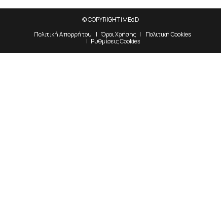
© COPYRIGHT iMEdD
Πολιτική Απορρήτου
Όροι Χρήσης
Πολιτική Cookies
Ρυθμίσεις Cookies