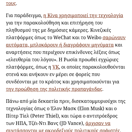
τους
.
Για παράδειγμα,
η Κίνα χρησιμοποιεί την τεχνολογία
για την παρακολούθηση και επιτήρηση του
πληθυσμού της με δημόσιες κάμερες. Κινεζικές
πλατφόρμες όπως το WeChat και το Weibo
σαρώνουν
αυτόματα, μπλοκάρουν ή διαγράφουν μηνύματα
και
αναρτήσεις που περιέχουν επικίνδυνες λέξεις όπως
«ελευθερία του λόγου». Η Ρωσία προωθεί εγχώριες
πλατφόρμες, όπως η
VK
, οι οποίες παρακολουθούνται
στενά και ανήκουν εν μέρει σε φορείς που
συνδέονται με το κράτος και χρησιμοποιούνται για
την προώθηση της πολιτικής προπαγάνδας
.
Πάνω από μία δεκαετία πριν, δισεκατομμυριούχοι της
τεχνολογίας όπως ο Έλον Μασκ (Elon Musk) και ο
Πίτερ Τίελ (Peter Thiel), και τώρα o αντιπρόεδρος
των ΗΠΑ, Τζέι-Ντι Βανς (JD Vance),
άρχισαν να
συντάσσονται με ακροδεξιούς πολιτικούς σοφιστές
,