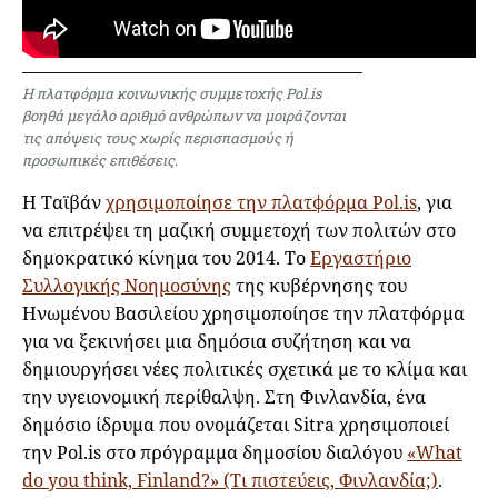
Η πλατφόρμα κοινωνικής συμμετοχής Pol.is
βοηθά μεγάλο αριθμό ανθρώπων να μοιράζονται
τις απόψεις τους χωρίς περισπασμούς ή
προσωπικές επιθέσεις.
Η Ταϊβάν
χρησιμοποίησε την πλατφόρμα Pol.is
, για
να επιτρέψει τη μαζική συμμετοχή των πολιτών στο
δημοκρατικό κίνημα του 2014. Το
Εργαστήριο
Συλλογικής Νοημοσύνης
της κυβέρνησης του
Ηνωμένου Βασιλείου χρησιμοποίησε την πλατφόρμα
για να ξεκινήσει μια δημόσια συζήτηση και να
δημιουργήσει νέες πολιτικές σχετικά με το κλίμα και
την υγειονομική περίθαλψη. Στη Φινλανδία, ένα
δημόσιο ίδρυμα που ονομάζεται Sitra χρησιμοποιεί
την Pol.is στο πρόγραμμα δημοσίου διαλόγου
«What
do you think, Finland?» (Τι πιστεύεις, Φινλανδία;)
.