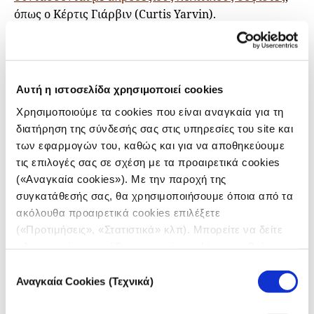
όπως ο Κέρτις Γιάρβιν (Curtis Yarvin).
Υποστηρίζουν ότι η
δημοκρατία εμποδίζει την
καινοτομία
, προκρίνοντας αντ’ αυτού τη
συγκεντρωτική λήψη αποφάσεων σε μικρού μεγέθους
Αυτή η ιστοσελίδα χρησιμοποιεί cookies
πολιτείες οι οποίες ελέγχονται από τις εταιρίες και
Χρησιμοποιούμε τα cookies που είναι αναγκαία για τη
διοικούνται μέσω της επιτήρησης
. Ενστερνιζόμενοι
διατήρηση της σύνδεσής σας στις υπηρεσίες του site και
αυτή τη φιλοσοφία της τεχνολογικής απολυταρχίας,
των εφαρμογών του, καθώς και για να αποθηκεύουμε
πέρασαν από τη χρηματοδότηση και τον σχεδιασμό
τις επιλογές σας σε σχέση με τα προαιρετικά cookies
του διαδικτύου στην αναδιαμόρφωση της
(«Αναγκαία cookies»). Με την παροχή της
κυβέρνησης.
συγκατάθεσής σας, θα χρησιμοποιήσουμε όποια από τα
Οι θιασώτες της τεχνολογικής απολυταρχίας
ακόλουθα προαιρετικά cookies επιλέξετε
χρησιμοποιούν τις πλατφόρμες των μέσων
(«Προτιμήσεις», «Στατιστικά» κλπ). Μπορείτε να δείτε
κοινωνικής δικτύωσης ως όπλο στο πλαίσιο του
πληροφορίες για κάθε κατηγορία cookies μεταβαίνοντας
στην
Πολιτική Cookies
του site μας.
σχεδίου τους για
την κατάλυση των δημοκρατικών
Επιλογή
θεσμών
.
Αναγκαία Cookies (Τεχνικά)
συγκατάθεσης
Η πολιτική άλωση τόσο του Χ όσο και της Meta έχει,