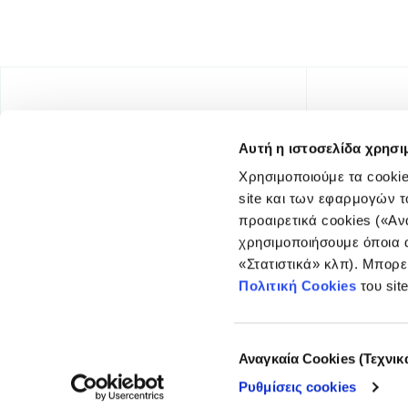
Αυτή η ιστοσελίδα χρησι
Χρησιμοποιούμε τα cookie
site και των εφαρμογών τ
προαιρετικά cookies («Αν
χρησιμοποιήσουμε όποια α
«Στατιστικά» κλπ). Μπορε
FOUNDING DONOR
Πολιτική Cookies
του sit
Επιλογή
Αναγκαία Cookies (Τεχνικ
συγκατάθεσης
Ρυθμίσεις cookies
© COPYRIGHT iMEdD