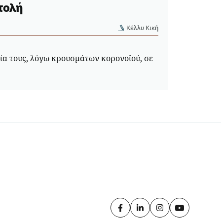
τολή
Κέλλυ Κική
γία τους, λόγω κρουσμάτων κορονοϊού, σε