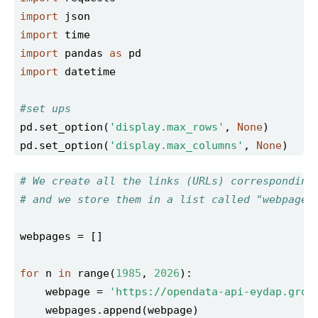
import
import
import
 pandas 
as
import
#set ups
pd.set_option(
'display.max_rows'
, 
None
pd.set_option(
'display.max_columns'
, 
None
)
# We create all the links (URLs) corresponding
# and we store them in a list called "webpages
for
 n 
in
 range(
1985
, 
2026
    webpage = 
'https://opendata-api-eydap.grow