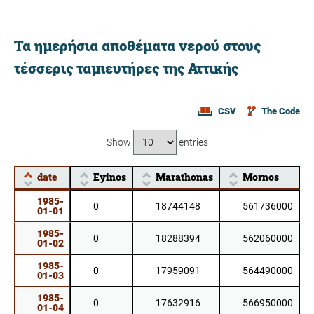
Τα ημερήσια αποθέματα νερού στους
τέσσερις ταμιευτήρες της Αττικής
CSV
The Code
Show
entries
date
Eyinos
Marathonas
Mornos
date
Eyinos
Marathonas
Mornos
1985-
0
18744148
561736000
01-01
1985-
0
18288394
562060000
01-02
1985-
0
17959091
564490000
01-03
1985-
0
17632916
566950000
01-04