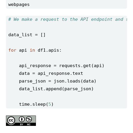
# We make a request to the API endpoint and st
for
 api 
in
    time.sleep(
5
)