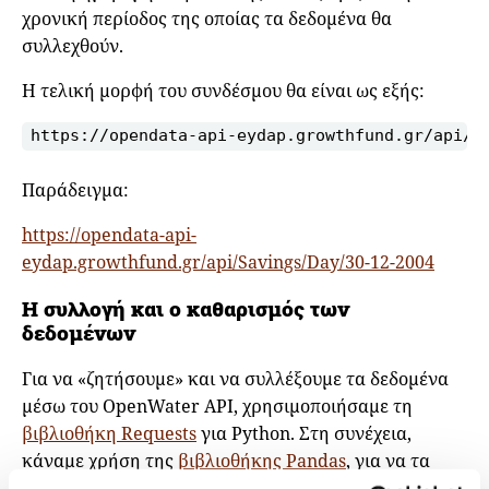
χρονική περίοδος της οποίας τα δεδομένα θα
συλλεχθούν.
Η τελική μορφή του συνδέσμου θα είναι ως εξής:
https://opendata-api-eydap.growthfund.gr/api/S
Παράδειγμα:
https://opendata-api-
eydap.growthfund.gr/api/Savings/Day/30-12-2004
Η συλλογή και ο καθαρισμός των
δεδομένων
Για να «ζητήσουμε» και να συλλέξουμε τα δεδομένα
μέσω του OpenWater API, χρησιμοποιήσαμε τη
βιβλιοθήκη Requests
για Python. Στη συνέχεια,
κάναμε χρήση της
βιβλιοθήκης Pandas
, για να τα
οργανώσουμε σε μορφή dataset. Στις περισσότερες