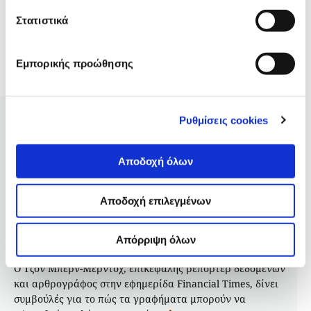
Από τα δεδομένα στην αφήγηση: Συμβουλές για
Στατιστικά
τις οπτικοποιήσεις από τον Τζον Μπερν-
Μέρντοχ των Financial Times
Εμπορικής προώθησης
10.07.2025
Hanna Duggal
Ρυθμίσεις cookies
Αποδοχή όλων
Αποδοχή επιλεγμένων
Απόρριψη όλων
Ο Τζον Μπερν-Μέρντοχ, επικεφαλής ρεπόρτερ δεδομένων
και αρθρογράφος στην εφημερίδα Financial Times, δίνει
συμβούλές για το πώς τα γραφήματα μπορούν να