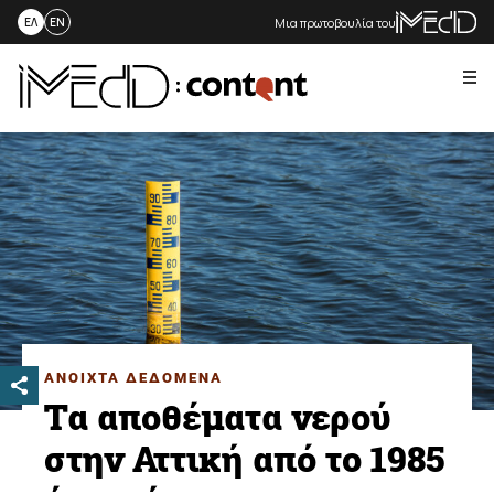
Μια πρωτοβουλία του
ΕΛ
EN
Me
Skip
to
content
ΑΝΟΙΧΤΑ ΔΕΔΟΜΕΝΑ
Τα αποθέματα νερού
στην Αττική από το 1985