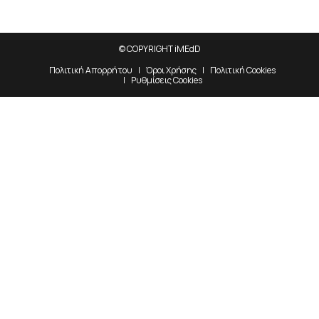
© COPYRIGHT iMEdD
Πολιτική Απορρήτου
Όροι Χρήσης
Πολιτική Cookies
Ρυθμίσεις Cookies