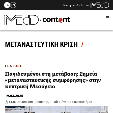
Μια πρωτοβουλία του
ΕΛ
EN
Me
Skip
to
content
ΜΕΤΑΝΑΣΤΕΥΤΙΚΗ ΚΡΙΣΗ
FEATURE
Παγιδευμένοι στη μετάβαση: Σημεία
«μεταναστευτικής συμφόρησης» στην
κεντρική Μεσόγειο
19.03.2025
CSIS Journalism Bootcamp
,
J-Lab, Πάντειο Πανεπιστήμιο