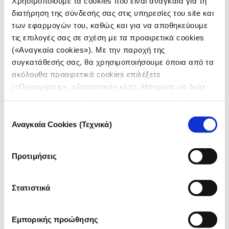
Χρησιμοποιούμε τα cookies που είναι αναγκαία για τη
διατήρηση της σύνδεσής σας στις υπηρεσίες του site και
21.12.2023
των εφαρμογών του, καθώς και για να αποθηκεύουμε
Γιώργος Σχοινάς
τις επιλογές σας σε σχέση με τα προαιρετικά cookies
(«Αναγκαία cookies»). Με την παροχή της
Οι εικόνες του Σεζάρ Ντεζφούλι λένε τις ιστορίες των
συγκατάθεσής σας, θα χρησιμοποιήσουμε όποια από τα
πρωταγωνιστών του προσφυγικού/μεταναστευτικού
ζητήματος στην Ευρώπη. Πίσω από στατιστικές και
ακόλουθα προαιρετικά cookies επιλέξετε
αριθμούς, καταγράφουν την ενσωμάτωση μεταναστών
(«Προτιμήσεις», «Στατιστικά» κλπ). Μπορείτε να δείτε
από τη Δυτική Αφρική σε διάφορες χώρες της Γηραιάς
Ηπείρου.
πληροφορίες για κάθε κατηγορία cookies μεταβαίνοντας
στην
Πολιτική Cookies
του site μας.
Επιλογή
Αναγκαία Cookies (Τεχνικά)
συγκατάθεσης
Προτιμήσεις
Στατιστικά
Εμπορικής προώθησης