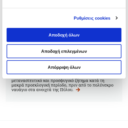
Ρυθμίσεις cookies
FEATURE
Το μεταναστευτικό στον
προεκλογικό λόγο των πολιτικών
Αποδοχή όλων
αρχηγών
Αποδοχή επιλεγμένων
19.06.2023
Αντώνης Γαλανόπουλος
Απόρριψη όλων
Πώς μίλησαν, αν μίλησαν, οι πολιτικοί αρχηγοί για το
μεταναστευτικό και προσφυγικό ζήτημα κατά τη
μακρά προεκλογική περίοδο, πριν από το πολύνεκρο
ναυάγιο στα ανοιχτά της Πύλου.