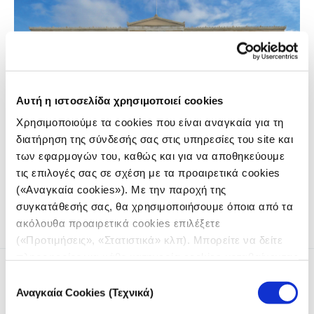
Αυτή η ιστοσελίδα χρησιμοποιεί cookies
Χρησιμοποιούμε τα cookies που είναι αναγκαία για τη
διατήρηση της σύνδεσής σας στις υπηρεσίες του site και
των εφαρμογών του, καθώς και για να αποθηκεύουμε
Πώς συλλέξαμε τις ομιλίες 31 χρόνων στην Ολομέλεια της
τις επιλογές σας σε σχέση με τα προαιρετικά cookies
Βουλής και τις αντιστοιχίσαμε με στοιχεία για τους
ομιλούντες βουλευτές.
(«Αναγκαία cookies»). Με την παροχή της
συγκατάθεσής σας, θα χρησιμοποιήσουμε όποια από τα
ακόλουθα προαιρετικά cookies επιλέξετε
(«Προτιμήσεις», «Στατιστικά» κλπ). Μπορείτε να δείτε
πληροφορίες για κάθε κατηγορία cookies μεταβαίνοντας
στην
Πολιτική Cookies
του site μας.
Επιλογή
Αναγκαία Cookies (Τεχνικά)
συγκατάθεσης