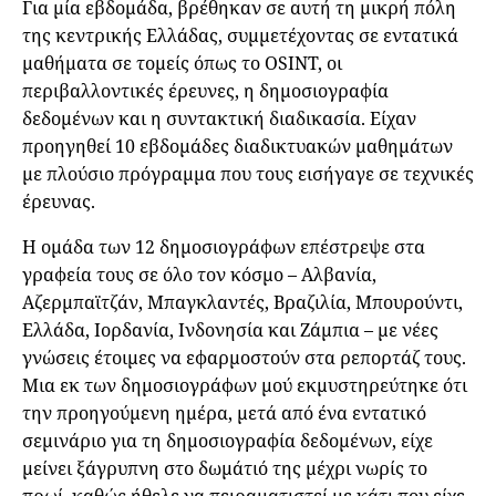
Για μία εβδομάδα, βρέθηκαν σε αυτή τη μικρή πόλη
της κεντρικής Ελλάδας, συμμετέχοντας σε εντατικά
μαθήματα σε τομείς όπως το OSINT, οι
περιβαλλοντικές έρευνες, η δημοσιογραφία
δεδομένων και η συντακτική διαδικασία. Είχαν
προηγηθεί 10 εβδομάδες διαδικτυακών μαθημάτων
με πλούσιο πρόγραμμα που τους εισήγαγε σε τεχνικές
έρευνας.
Η ομάδα των 12 δημοσιογράφων επέστρεψε στα
γραφεία τους σε όλο τον κόσμο – Αλβανία,
Αζερμπαϊτζάν, Μπαγκλαντές, Βραζιλία, Μπουρούντι,
Ελλάδα, Ιορδανία, Ινδονησία και Ζάμπια – με νέες
γνώσεις έτοιμες να εφαρμοστούν στα ρεπορτάζ τους.
Μια εκ των δημοσιογράφων μού εκμυστηρεύτηκε ότι
την προηγούμενη ημέρα, μετά από ένα εντατικό
σεμινάριο για τη δημοσιογραφία δεδομένων, είχε
μείνει ξάγρυπνη στο δωμάτιό της μέχρι νωρίς το
πρωί, καθώς ήθελε να πειραματιστεί με κάτι που είχε