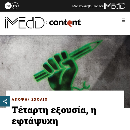
Μια πρωτοβουλία του
ΕΛ
EN
Me
Skip
to
content
ΑΠΟΨΗ/ ΣΧΟΛΙΟ
Τέταρτη εξουσία, η
εφτάψυχη