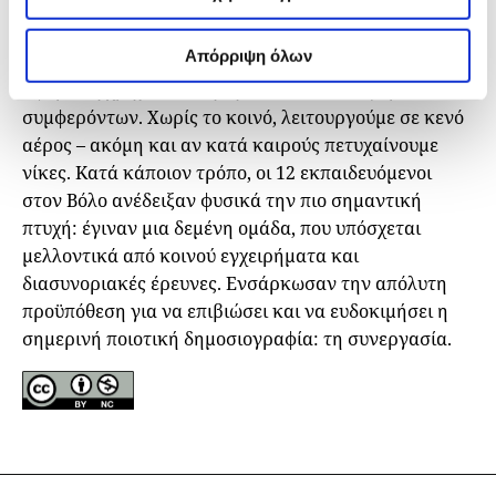
ακμάζουν, με έμφαση στη
δέσμευση
. Ταυτόχρονα, οι
ερευνητές δημοσιογράφοι πρέπει να είναι δύο φορές
Απόρριψη όλων
πιο διαφανείς από οποιονδήποτε εξετάζουν όσον
αφορά τη χρηματοδότησή τους και τις συγκρούσεις
συμφερόντων. Χωρίς το κοινό, λειτουργούμε σε κενό
αέρος – ακόμη και αν κατά καιρούς πετυχαίνουμε
νίκες. Κατά κάποιον τρόπο, οι 12 εκπαιδευόμενοι
στον Βόλο ανέδειξαν φυσικά την πιο σημαντική
πτυχή: έγιναν μια δεμένη ομάδα, που υπόσχεται
μελλοντικά από κοινού εγχειρήματα και
διασυνοριακές έρευνες. Ενσάρκωσαν την απόλυτη
προϋπόθεση για να επιβιώσει και να ευδοκιμήσει η
σημερινή ποιοτική δημοσιογραφία: τη συνεργασία.