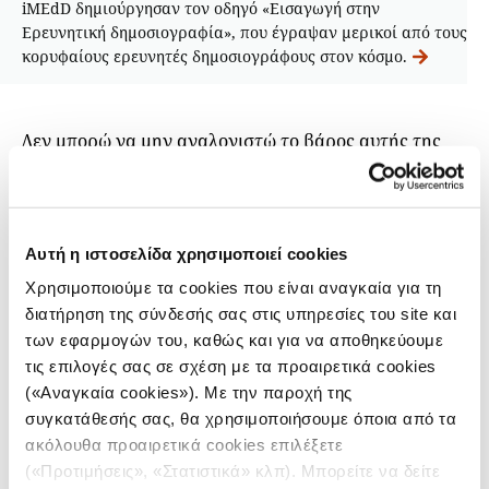
iMEdD δημιούργησαν τον οδηγό «Εισαγωγή στην
Ερευνητική δημοσιογραφία», που έγραψαν μερικοί από τους
κορυφαίους ερευνητές δημοσιογράφους στον κόσμο.
Δεν μπορώ να μην αναλογιστώ το βάρος αυτής της
αντίφασης: μοιάζει σαν να μην χρειαζόμασταν ποτέ
τη δημοσιογραφία -για να ενεργεί ως τέταρτη
εξουσία, να θέτει τους ισχυρούς προ των ευθυνών
τους, να αποκαλύπτει την αδικία και την ανισότητα
Αυτή η ιστοσελίδα χρησιμοποιεί cookies
και να φέρνει στο φως αποκρυμμένες πληροφορίες
Χρησιμοποιούμε τα cookies που είναι αναγκαία για τη
που το κοινό έχει δικαίωμα να γνωρίζει. Και ποτέ δεν
διατήρηση της σύνδεσής σας στις υπηρεσίες του site και
υπήρχαν τόσα πολλά τεχνολογικά
εργαλεία
στη
των εφαρμογών του, καθώς και για να αποθηκεύουμε
διάθεσή μας για να κάνουμε σωστή, διεξοδική
τις επιλογές σας σε σχέση με τα προαιρετικά cookies
έρευνα.
(«Αναγκαία cookies»). Με την παροχή της
συγκατάθεσής σας, θα χρησιμοποιήσουμε όποια από τα
Ωστόσο, οι παραδοσιακές αίθουσες σύνταξης
ακόλουθα προαιρετικά cookies επιλέξετε
συρρικνώνονται, οι πόροι μειώνονται, οι πλατφόρμες
(«Προτιμήσεις», «Στατιστικά» κλπ). Μπορείτε να δείτε
κυριαρχούν και η δημοσιογραφία αγωνίζεται να