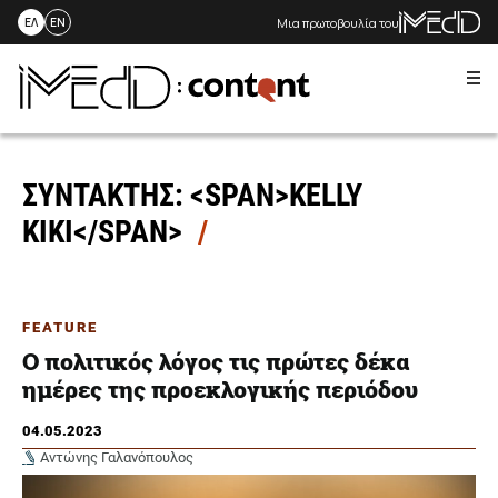
Μια πρωτοβουλία του
ΕΛ
EN
Me
Skip
to
content
ΣΥΝΤΑΚΤΗΣ: <SPAN>KELLY
KIKI</SPAN>
FEATURE
Ο πολιτικός λόγος τις πρώτες δέκα
ημέρες της προεκλογικής περιόδου
04.05.2023
Αντώνης Γαλανόπουλος