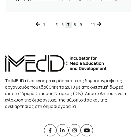
1
…
5
6
7
8
9
…
11
Page
Page
Page
Page
Page
Page
Page
Το iMEdD είναι ένας μη κερδοσκοπικός δημοσιογραφικός
οργανισμός που ιδρύθηκε το 2018 με αποκλειστική δωρεά
από το Ίδρυμα Σταύρος Νιάρχος (ΙΣΝ). Αποστολή του είναι η
ενίσχυση της διαφάνειας, της αξιοπιστίας και της
ανεξαρτησίας στη δημοσιογραφία.