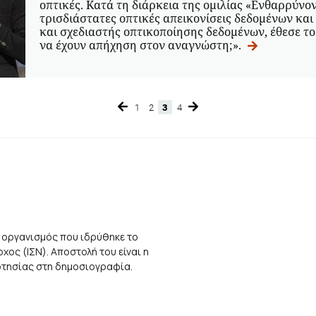
οπτικές. Κατά τη διάρκεια της ομιλίας «Ενθαρρύνο
τρισδιάστατες οπτικές απεικονίσεις δεδομένων και
και σχεδιαστής οπτικοποίησης δεδομένων, έθεσε τ
να έχουν απήχηση στον αναγνώστη;».
1
2
3
4
Page
Page
Page
Page
 οργανισμός που ιδρύθηκε το
ος (ΙΣΝ). Αποστολή του είναι η
αρτησίας στη δημοσιογραφία.