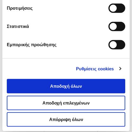
πανεπιστήμιο Columbia της Νέας Υόρκης και με την
Προτιμήσεις
υποστήριξη του iMEdD και τη συνεργασία του
Εργαστηρίου Νέων Τεχνολογιών του Εθνικού και
Καποδιστριακού Πανεπιστημίου Αθηνών, ήρθε και
στην Ελλάδα.
Στατιστικά
Εμπορικής προώθησης
Ρυθμίσεις cookies
Αποδοχή όλων
Αποδοχή επιλεγμένων
ΣΤΑΤΙΣΤΙΚΗ ΑΝΑΛΥΣΗ
Απόρριψη όλων
Α+Ω: Πλατφόρμα για προβλέψεις και