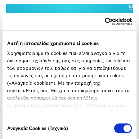
Αυτή η ιστοσελίδα χρησιμοποιεί cookies
Χρησιμοποιούμε τα cookies που είναι αναγκαία για τη
διατήρηση της σύνδεσής σας στις υπηρεσίες του site και
των εφαρμογών του, καθώς και για να αποθηκεύουμε
τις επιλογές σας σε σχέση με τα προαιρετικά cookies
(«Αναγκαία cookies»). Με την παροχή της
ΔΗΜΟΣΙΟΓΡΑΦΙΑ ΔΕΔΟΜΕΝΩΝ
συγκατάθεσής σας, θα χρησιμοποιήσουμε όποια από τα
Workbench: Πλατφόρμα ανάλυσης
ακόλουθα προαιρετικά cookies επιλέξετε
δεδομένων στα ελληνικά
(«Προτιμήσεις», «Στατιστικά» κλπ). Μπορείτε να δείτε
πληροφορίες για κάθε κατηγορία cookies μεταβαίνοντας
10.12.2020
στην
Πολιτική Cookies
του site μας.
Νίκος Πιτσιλαδής*
Επιλογή
Αναγκαία Cookies (Τεχνικά)
συγκατάθεσης
Το Workbench είναι μία πλατφόρμα που ξεκίνησε στο