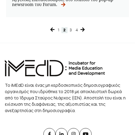
newsroom του Forum.
1
2
3
4
Page
Page
Page
Page
Το iMEdD είναι ένας μη κερδοσκοπικός δημοσιογραφικός
οργανισμός που ιδρύθηκε το 2018 με αποκλειστική δωρεά
από το Ίδρυμα Σταύρος Νιάρχος (ΙΣΝ). Αποστολή του είναι η
ενίσχυση της διαφάνειας, της αξιοπιστίας και της
ανεξαρτησίας στη δημοσιογραφία.