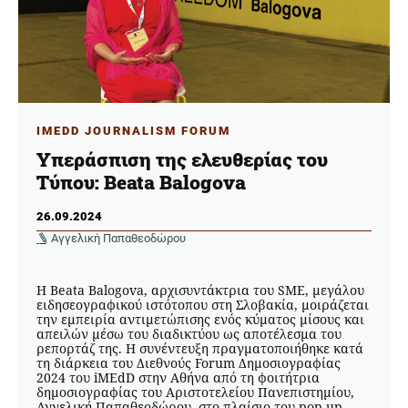
IMEDD JOURNALISM FORUM
Υπεράσπιση της ελευθερίας του
Τύπου: Beata Balogova
26.09.2024
Αγγελική Παπαθεοδώρου
Η Beata Balogova, αρχισυντάκτρια του SME, μεγάλου
ειδησεογραφικού ιστότοπου στη Σλοβακία, μοιράζεται
την εμπειρία αντιμετώπισης ενός κύματος μίσους και
απειλών μέσω του διαδικτύου ως αποτέλεσμα του
ρεπορτάζ της. Η συνέντευξη πραγματοποιήθηκε κατά
τη διάρκεια του Διεθνούς Forum Δημοσιογραφίας
2024 του iMEdD στην Αθήνα από τη φοιτήτρια
δημοσιογραφίας του Αριστοτελείου Πανεπιστημίου,
Αγγελική Παπαθεοδώρου, στο πλαίσιο του pop-up