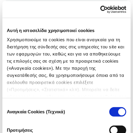
Αυτή η ιστοσελίδα χρησιμοποιεί cookies
Χρησιμοποιούμε τα cookies που είναι αναγκαία για τη
διατήρηση της σύνδεσής σας στις υπηρεσίες του site και
των εφαρμογών του, καθώς και για να αποθηκεύουμε
τις επιλογές σας σε σχέση με τα προαιρετικά cookies
(«Αναγκαία cookies»). Με την παροχή της
συγκατάθεσής σας, θα χρησιμοποιήσουμε όποια από τα
ακόλουθα προαιρετικά cookies επιλέξετε
(«Προτιμήσεις», «Στατιστικά» κλπ). Μπορείτε να δείτε
IMEDD JOURNALISM FORUM
πληροφορίες για κάθε κατηγορία cookies μεταβαίνοντας
Deepfakes και διατήρηση της
στην
Πολιτική Cookies
του site μας.
προσοχής
Επιλογή
Αναγκαία Cookies (Τεχνικά)
συγκατάθεσης
28.09.2024
Heung Hiu Fung Alvin
Προτιμήσεις