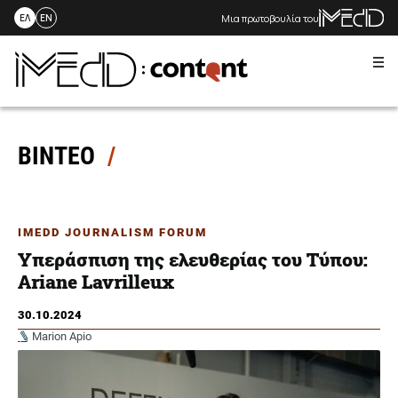
Μια πρωτοβουλία του
ΕΛ
EN
Me
Skip
to
content
ΒΙΝΤΕΟ
IMEDD JOURNALISM FORUM
Υπεράσπιση της ελευθερίας του Τύπου:
Ariane Lavrilleux
30.10.2024
Marion Apio