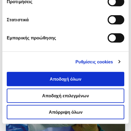
Προτιμήσεις
Συνέντευξη με τον Fred Muench για
τις εξαρτήσεις εν μέσω πανδημίας
Στατιστικά
05.05.2021
iMEdD Lab
Εμπορικής προώθησης
«Παρατηρούμε ότι, είτε έχει κάποιος πρόβλημα είτε
όχι, οι πωλήσεις του αλκοόλ έχουν εκτοξευτεί, σε
ολόκληρο τον κόσμο».
Ρυθμίσεις cookies
Αποδοχή όλων
Αποδοχή επιλεγμένων
Απόρριψη όλων