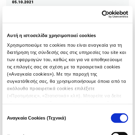
05.10.2021
iMEdD Lab
Πώς λειτουργεί η σκιώδης οικονομία offshore
εταιρειών που ωφελεί τους οικονομικά ισχυρούς σε
Αυτή η ιστοσελίδα χρησιμοποιεί cookies
βάρος όλων των άλλων.
Χρησιμοποιούμε τα cookies που είναι αναγκαία για τη
διατήρηση της σύνδεσής σας στις υπηρεσίες του site και
των εφαρμογών του, καθώς και για να αποθηκεύουμε
τις επιλογές σας σε σχέση με τα προαιρετικά cookies
(«Αναγκαία cookies»). Με την παροχή της
συγκατάθεσής σας, θα χρησιμοποιήσουμε όποια από τα
ακόλουθα προαιρετικά cookies επιλέξετε
(«Προτιμήσεις», «Στατιστικά» κλπ). Μπορείτε να δείτε
πληροφορίες για κάθε κατηγορία cookies μεταβαίνοντας
στην
Πολιτική Cookies
του site μας.
Επιλογή
Αναγκαία Cookies (Τεχνικά)
συγκατάθεσης
ΔΙΑΛΟΓΟΙ ΙΣΝ