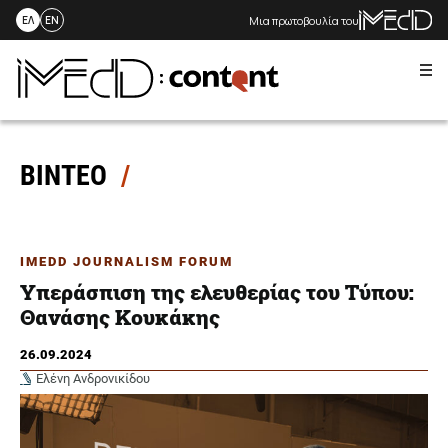
Μια πρωτοβουλία του
ΕΛ
EN
Me
Skip
to
content
ΒΙΝΤΕΟ
IMEDD JOURNALISM FORUM
Υπεράσπιση της ελευθερίας του Τύπου:
Θανάσης Κουκάκης
26.09.2024
Ελένη Ανδρονικίδου