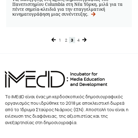
Πανεπιστημίου Columbia στη Νέα Υόρκη, μιλά για τα
πέντε σημεία-κλειδιά για την επαγγελματική
κινηματογράφηση μιας συνέντευξης.
1
2
3
4
Page
Page
Page
Page
Το iMEdD είναι ένας μη κερδοσκοπικός δημοσιογραφικός
οργανισμός που ιδρύθηκε το 2018 με αποκλειστική δωρεά
από το Ίδρυμα Σταύρος Νιάρχος (ΙΣΝ). Αποστολή του είναι η
ενίσχυση της διαφάνειας, της αξιοπιστίας και της
ανεξαρτησίας στη δημοσιογραφία.