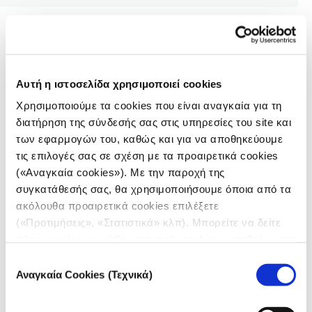
Και δεύτερη απόφαση μη στήριξης
Η Washington Post δεν ήταν η μόνη εφημερίδα που
Αυτή η ιστοσελίδα χρησιμοποιεί cookies
ανακοίνωσε, λιγότερο από δύο εβδομάδες πριν από
τις εκλογές, ότι δεν πρόκειται να υποστηρίξει
Χρησιμοποιούμε τα cookies που είναι αναγκαία για τη
κάποιον υποψήφιο για την προεδρία.
Όπως έγραψα
διατήρηση της σύνδεσής σας στις υπηρεσίες του site και
των εφαρμογών του, καθώς και για να αποθηκεύουμε
την περασμένη εβδομάδα
, οι Los Angeles Times
τις επιλογές σας σε σχέση με τα προαιρετικά cookies
αποφάσισαν επίσης να μην πάρουν θέση.
(«Αναγκαία cookies»). Με την παροχή της
Η συντακτική επιτροπή σκόπευε να υποστηρίξει την
συγκατάθεσής σας, θα χρησιμοποιήσουμε όποια από τα
Κάμαλα Χάρις για την προεδρία, αλλά παρενέβη ο
ακόλουθα προαιρετικά cookies επιλέξετε
ιδιοκτήτης της εφημερίδας, Πάτρικ Σουν-Σιονγκ. Με
(«Προτιμήσεις», «Στατιστικά» κλπ). Μπορείτε να δείτε
σαθρά επιχειρήματα, εξήγησε ότι είχε ζητήσει από τη
πληροφορίες για κάθε κατηγορία cookies μεταβαίνοντας
συντακτική επιτροπή να απαριθμήσει κάθε ένα από
στην
Πολιτική Cookies
του site μας.
Επιλογή
τα πλεονεκτήματα και τα μειονεκτήματα της Χάρις
Αναγκαία Cookies (Τεχνικά)
συγκατάθεσης
και του Τραμπ και να αναλύσει τις αντίστοιχες
πολιτικές τους. Στη συνέχεια, ο Σουν-Σιονγκ έγραψε: