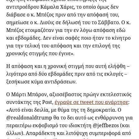
αντιπροέδρου Κάμαλα Χάρις, το οποίο όμως δεν
διάβασε ο κ. Μπέζος πριν από την απόφασή του,
σημείωσε ο κ. Λιούις σε δήλωσή του το Σάββατο. Ο κ.
Μπέζος ετοιμαζόταν για την εν λόγω απόφαση εδώ
και εβδομάδες. Δεν είναι σαφές ποιο ήταν το κίνητρο
για την τελική του απόφαση και την επιλογή της
χρονικής στιγμής που έγινε».
Η απόφαση και η χρονική στιγμή που αυτή ελήφθη –
λιγότερο από δύο εβδομάδες πριν από τις εκλογές –
ξεσήκωσε κύμα αντιδράσεων.
Ο Μάρτι Μπάρον, αξιοσέβαστος πρώην εκτελεστικός
συντάκτης της Post,
έγραψε σε tweet που ανάρτησε
:
«Αυτό είναι δειλία, με θύμα της τη δημοκρατία. Ο
@realdonaldtrump θα το δει αυτό ως ενθάρρυνση για
περαιτέρω εκφοβισμό του ιδιοκτήτη @jeffbezos (και
άλλων). Απαράδεκτη και λιπόψυχη συμπεριφορά από