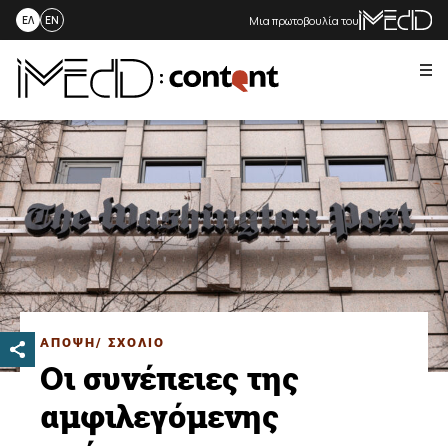
Μια πρωτοβουλία του
ΕΛ
EN
Me
Skip
to
content
ΑΠΟΨΗ/ ΣΧΟΛΙΟ
Οι συνέπειες της
αμφιλεγόμενης