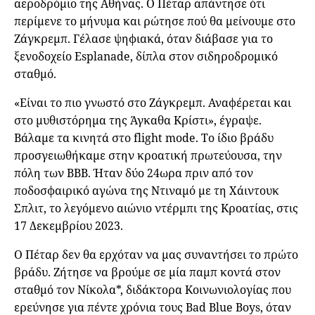
αεροδρόμιο της Αθήνας. Ο Πέταρ απάντησε ότι
περίμενε το μήνυμα και ρώτησε πού θα μείνουμε στο
Ζάγκρεμπ. Γέλασε ψηφιακά, όταν διάβασε για το
ξενοδοχείο Esplanade, δίπλα στον σιδηροδρομικό
σταθμό.
«Είναι το πιο γνωστό στο Ζάγκρεμπ. Αναφέρεται και
στο μυθιστόρημα της Άγκαθα Κρίστι», έγραψε.
Βάλαμε τα κινητά στο flight mode. Το ίδιο βράδυ
προσγειωθήκαμε στην κροατική πρωτεύουσα, την
πόλη των BBB. Ήταν δύο 24ωρα πριν από τον
ποδοσφαιρικό αγώνα της Ντιναμό με τη Χάιντουκ
Σπλιτ, το λεγόμενο αιώνιο ντέρμπι της Κροατίας, στις
17 Δεκεμβρίου 2023.
Ο Πέταρ δεν θα ερχόταν να μας συναντήσει το πρώτο
βράδυ. Ζήτησε να βρούμε σε μία παμπ κοντά στον
σταθμό τον Νίκολα*, διδάκτορα Κοινωνιολογίας που
ερεύνησε για πέντε χρόνια τους Bad Blue Boys, όταν