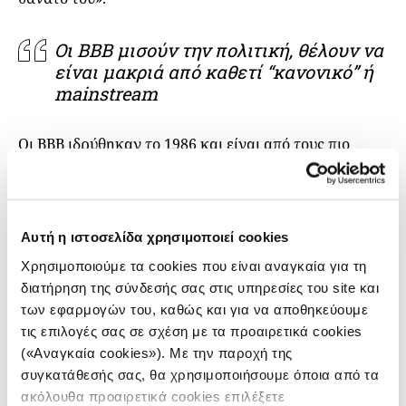
Οι BBB μισούν την πολιτική, θέλουν να
είναι μακριά από καθετί “κανονικό” ή
mainstream
Οι BBB ιδρύθηκαν το 1986 και είναι από τους πιο
σκληρούς χούλιγκαν στην Ευρώπη. Μέλη της πρώτης
γενιάς του γκρουπ πολέμησαν εναντίον των Σέρβων
στο πρώτο μισό της δεκαετίας του ‘90. Έξω από το
«Μάξιμιρ», το γήπεδο της Ντιναμό στο Ζάγκρεμπ,
Αυτή η ιστοσελίδα χρησιμοποιεί cookies
υπάρχει ένα μνημείο για τους οπαδούς που
Χρησιμοποιούμε τα cookies που είναι αναγκαία για τη
σκοτώθηκαν στον γιουγκοσλαβικό πόλεμο. Τα
διατήρηση της σύνδεσής σας στις υπηρεσίες του site και
επόμενα χρόνια οι BBB τα έβαλαν με όλους -τον
των εφαρμογών του, καθώς και για να αποθηκεύουμε
πρόεδρο της ομάδας, την ποδοσφαιρική ομοσπονδία,
τις επιλογές σας σε σχέση με τα προαιρετικά cookies
τον ίδιο τον πρόεδρο της Κροατίας.
(«Αναγκαία cookies»). Με την παροχή της
συγκατάθεσής σας, θα χρησιμοποιήσουμε όποια από τα
Ο Πέταρ ζήτησε να συναντηθούμε στο ξενοδοχείο.
ακόλουθα προαιρετικά cookies επιλέξετε