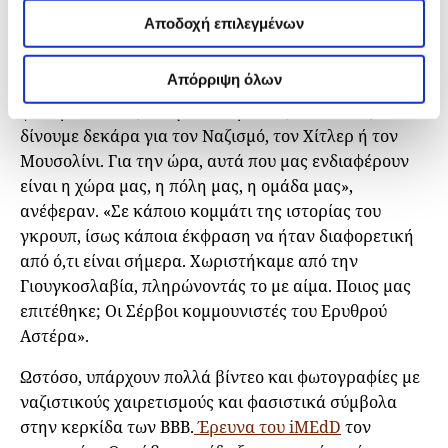
κόστος, και θα κάνουμε τα πάντα για να το
Αποδοχή επιλεγμένων
πετύχουμε».
Απόρριψη όλων
Τα δύο μέλη των BBB αρνήθηκαν ότι το γκρουπ είναι
φυτώριο νεοναζί. «Είμαστε Κροάτες εθνικιστές. Δεν
δίνουμε δεκάρα για τον Ναζισμό, τον Χίτλερ ή τον
Μουσολίνι. Για την ώρα, αυτά που μας ενδιαφέρουν
είναι η χώρα μας, η πόλη μας, η ομάδα μας»,
ανέφεραν. «Σε κάποιο κομμάτι της ιστορίας του
γκρουπ, ίσως κάποια έκφραση να ήταν διαφορετική
από ό,τι είναι σήμερα. Χωριστήκαμε από την
Γιουγκοσλαβία, πληρώνοντάς το με αίμα. Ποιος μας
επιτέθηκε; Οι Σέρβοι κομμουνιστές του Ερυθρού
Αστέρα».
Ωστόσο, υπάρχουν πολλά βίντεο και φωτογραφίες με
ναζιστικούς χαιρετισμούς και φασιστικά σύμβολα
στην κερκίδα των BBB.
Έρευνα του iMEdD
τον