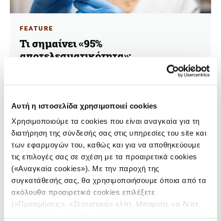
FEATURE
Τι σημαίνει «95%
αποτελεσματικότητα»;
15.02.2021
Δημήτρης Καρλής
Αυτή η ιστοσελίδα χρησιμοποιεί cookies
Τι δηλώνουν τα ποσοστά αποτελεσματικότητας των
Χρησιμοποιούμε τα cookies που είναι αναγκαία για τη
εμβολίων για την καθημερινότητά μας και τι
περιμένουμε από τον εμβολιασμό.
διατήρηση της σύνδεσής σας στις υπηρεσίες του site και
των εφαρμογών του, καθώς και για να αποθηκεύουμε
τις επιλογές σας σε σχέση με τα προαιρετικά cookies
(«Αναγκαία cookies»). Με την παροχή της
συγκατάθεσής σας, θα χρησιμοποιήσουμε όποια από τα
ακόλουθα προαιρετικά cookies επιλέξετε
(«Προτιμήσεις», «Στατιστικά» κλπ). Μπορείτε να δείτε
πληροφορίες για κάθε κατηγορία cookies μεταβαίνοντας