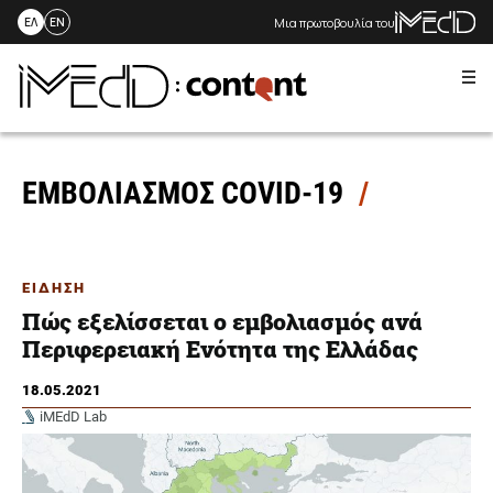
Μια πρωτοβουλία του
ΕΛ
EN
Me
Skip
to
content
ΕΜΒΟΛΙΑΣΜΟΣ COVID-19
ΕΙΔΗΣΗ
Πώς εξελίσσεται ο εμβολιασμός ανά
Περιφερειακή Ενότητα της Ελλάδας
18.05.2021
iMEdD Lab