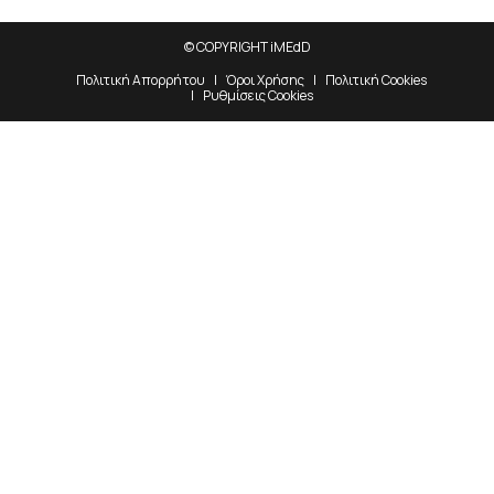
© COPYRIGHT iMEdD
Πολιτική Απορρήτου
Όροι Χρήσης
Πολιτική Cookies
Ρυθμίσεις Cookies