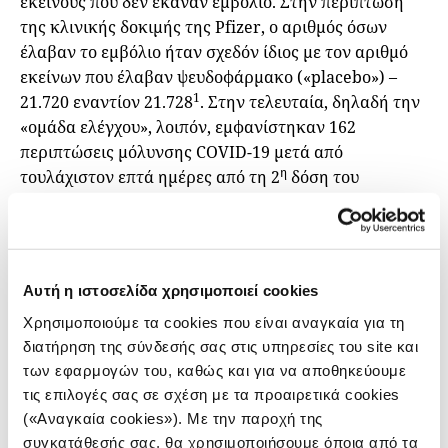
εκείνους που δεν έκαναν εμβόλιο. Στην περίπτωση
της κλινικής δοκιμής της Pfizer, ο αριθμός όσων
έλαβαν το εμβόλιο ήταν σχεδόν ίδιος με τον αριθμό
εκείνων που έλαβαν ψευδοφάρμακο («placebo») –
1
21.720 εναντίον 21.728
. Στην τελευταία, δηλαδή την
«ομάδα ελέγχου», λοιπόν, εμφανίστηκαν 162
περιπτώσεις μόλυνσης COVID-19 μετά από
η
τουλάχιστον επτά ημέρες από τη 2
δόση του
εμβολίου (οι Moderna και Astra Zeneca μετρούσαν
μετά από τουλάχιστον 14 ημέρες). Άρα, κανείς θα
περίμενε ότι, αν το εμβόλιο συμπεριφερόταν όπως το
ψευδοφάρμακο (πρακτικά, δηλαδή, δεν είχε καμία
Αυτή η ιστοσελίδα χρησιμοποιεί cookies
προστασία), θα είχαμε περίπου 162 ασθενείς, ενώ,
Χρησιμοποιούμε τα cookies που είναι αναγκαία για τη
τελικά, στη μελέτη καταγράφηκαν μόλις 8 –δηλαδή,
διατήρηση της σύνδεσής σας στις υπηρεσίες του site και
σε ένα ποσοστό 95% (154/162) από τις περιπτώσεις
των εφαρμογών του, καθώς και για να αποθηκεύουμε
ασθενών που θα περιμέναμε, το εμβόλιο προστάτευσε
τις επιλογές σας σε σχέση με τα προαιρετικά cookies
και τις αποφύγαμε.
(«Αναγκαία cookies»). Με την παροχή της
Επομένως, ένα ποσοστό 95% όσων θα αρρώσταιναν,
συγκατάθεσής σας, θα χρησιμοποιήσουμε όποια από τα