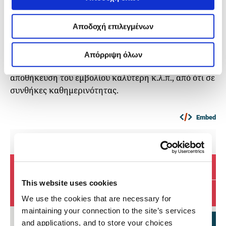
για τον γενικό πληθυσμό. Περιμένουμε, λοιπόν, ότι το
«effectiveness» θα είναι μικρότερο από το «efficacy».
Αποδοχή επιλεγμένων
Ο λόγος είναι ότι, σε μια κλινική δοκιμή, οι συνθήκες
είναι ιδανικές: οι συμμετέχοντες γενικά έχουν
καλύτερη κατάσταση υγείας, οι νοσηλευτές που
Απόρριψη όλων
χορηγούν το εμβόλιο είναι πιο εξειδικευμένοι, η
αποθήκευση του εμβολίου καλύτερη κ.λ.π., από ότι σε
συνθήκες καθημερινότητας.
Embed