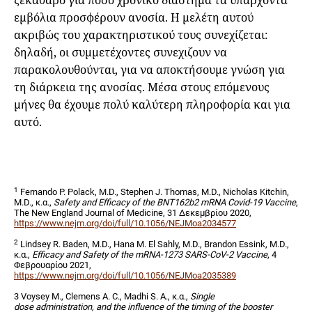
ξεκάθαρο για πόσο χρονικό διάστημα τα υπάρχοντα
εμβόλια προσφέρουν ανοσία. Η μελέτη αυτού
ακριβώς του χαρακτηριστικού τους συνεχίζεται:
δηλαδή, οι συμμετέχοντες συνεχιζουν να
παρακολουθούνται, για να αποκτήσουμε γνώση για
τη διάρκεια της ανοσίας. Μέσα στους επόμενους
μήνες θα έχουμε πολύ καλύτερη πληροφορία και για
αυτό.
1
Fernando P. Polack, M.D., Stephen J. Thomas, M.D., Nicholas Kitchin,
M.D., κ.α.,
Safety and Efficacy of the BNT162b2 mRNA Covid-19 Vaccine
,
The New England Journal of Medicine, 31 Δεκεμβρίου 2020,
https://www.nejm.org/doi/full/10.1056/NEJMoa2034577
2
Lindsey R. Baden, M.D., Hana M. El Sahly, M.D., Brandon Essink, M.D.,
κ.α.,
Efficacy and Safety of the mRNA-1273 SARS-CoV-2 Vaccine
, 4
Φεβρουαρίου 2021,
https://www.nejm.org/doi/full/10.1056/NEJMoa2035389
3 Voysey M., Clemens A. C., Madhi S. A., κ.α.,
Single
dose administration, and the influence of the timing of the booster