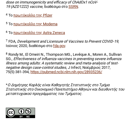
dose on immunogenicity and efficacy of ChAdOx1 nCoV-
19 (AZD1222) vaccine
, διαθέσιμο στο
SSRN
.
4
To
πρωτόκολλο της Pfizer
5
To
πρωτόκολλο της Moderna
6
To
πρωτόκολλο της Astra Zeneca
7
FDA,
Development and Licensure of Vaccines to Prevent COVID-19
,
Ιούνιος 2020, διαθέσιμο στο
fda.gov
.
8
Rondy M., El Omeiri N., Thompson MG., Levêque A., Moren A., Sullivan
SG.,
Effectiveness of influenza vaccines in preventing severe influenza
illness among adults: A systematic review and meta-analysis of test-
negative design case-control studies
, J Infect, Νοέμβριος 2017,
75(5):381-394,
https://pubmed.ncbi.nlm.nih.gov/28935236/
*
Ο Δημήτρης Καρλής είναι Καθηγητής Στατιστικής στο Τμήμα
Στατιστικής στο Οικονομικό Πανεπιστήμιο Αθηνών και διευθυντής του
μεταπτυχιακού προγράμματος του Τμήματος.