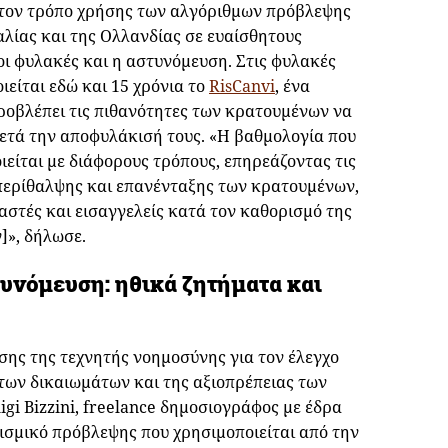
τον τρόπο χρήσης των αλγόριθμων πρόβλεψης
αλίας και της Ολλανδίας σε ευαίσθητους
 οι φυλακές και η αστυνόμευση. Στις φυλακές
ιείται εδώ και 15 χρόνια το
RisCanvi
, ένα
προβλέπει τις πιθανότητες των κρατουμένων να
μετά την αποφυλάκισή τους. «Η βαθμολογία που
είται με διάφορους τρόπους, επηρεάζοντας τις
περίθαλψης και επανένταξης των κρατουμένων,
αστές και εισαγγελείς κατά τον καθορισμό της
]», δήλωσε.
υνόμευση: ηθικά ζητήματα και
σης της τεχνητής νοημοσύνης για τον έλεγχο
 των δικαιωμάτων και της αξιοπρέπειας των
gi Bizzini, freelance δημοσιογράφος με έδρα
γισμικό πρόβλεψης που χρησιμοποιείται από την