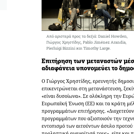
Από αριστερά προς τα δεξιά: Daniel Howden,
Γιώργος Χρηστίδης, Pablo Jiménez Arandia,
Pierluigi Bizzini και Timothy Large.
Επιτήρηση των μεταναστών μέσ
αδιαφάνεια υπονομεύει το δημο
Ο Γιώργος Χρηστίδης, ερευνητής δημοσι
επικεντρώνεται στη μετανάστευση, ξεκί
«είναι δυσοίωνα». Σε ολόκληρη την Ευρώ
Ευρωπαϊκή Ένωση (ΕΕ) και τα κράτη μέλ
προγραμμάτων επιτήρησης. «Διοχετεύον
προγραμμάτων που αξιοποιούν την τεχνη
εντοπισμό των αιτούντων άσυλο προτού 
προληπτική αναχαίτισή τους», είπε και