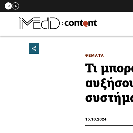
ΕΛ
EN
Skip
to
content
ΘΕΜΑΤΑ
Τι μπορ
αυξήσου
συστήμ
15.10.2024