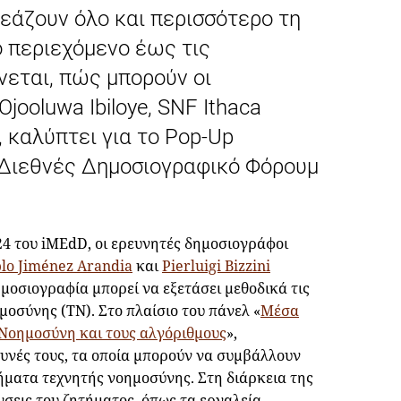
ρεάζουν όλο και περισσότερο τη
ό περιεχόμενο έως τις
νεται, πώς μπορούν οι
jooluwa Ibiloye, SNF Ithaca
, καλύπτει για το Pop-Up
 Διεθνές Δημοσιογραφικό Φόρουμ
4 του iMEdD, οι ερευνητές δημοσιογράφοι
lo Jiménez Arandia
και
Pierluigi Bizzini
μοσιογραφία μπορεί να εξετάσει μεθοδικά τις
μοσύνης (ΤΝ). Στο πλαίσιο του πάνελ «
Μέσα
 Νοημοσύνη και τους αλγόριθμους
»,
υνές τους, τα οποία μπορούν να συμβάλλουν
ήματα τεχνητής νοημοσύνης. Στη διάρκεια της
σεις του ζητήματος, όπως τα εργαλεία