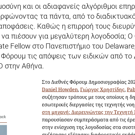
μοσύνη και οι αδιαφανείς αλγόριθμοι επη
ορφώνοντας τα πάντα, από το διαδικτυακ
αποφάσεις. Καθώς η επιρροή τους διευρύ
να πιέσουν για μεγαλύτερη λογοδοσία; Ο O
duate Fellow στο Πανεπιστήμιο του Delaware
Φόρουμ τις απόψεις των ειδικών από το
D στην Αθήνα.
Στο Διεθνές Φόρουμ Δημοσιογραφίας 202
Daniel Howden
,
Γιώργος Χρηστίδης
,
Pab
συζήτησαν τρόπους με τους οποίους η δη
εσωτερικές διεργασίες της τεχνητής νοη
στη μηχανή: Διερευνώντας την Τεχνητή
lock
παρουσίασαν συμπεράσματα από τις έρε
στην ενίσχυση της λογοδοσίας στα συστ
συζήτησης εξέτασαν διαφορετικές εκφάν