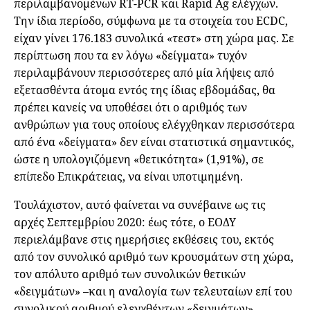
περιλαμβανομένων RT-PCR και Rapid Ag ελέγχων.
Την ίδια περίοδο, σύμφωνα με τα στοιχεία του ECDC,
είχαν γίνει 176.183 συνολικά «τεστ» στη χώρα μας. Σε
περίπτωση που τα εν λόγω «δείγματα» τυχόν
περιλαμβάνουν περισσότερες από μία λήψεις από
εξετασθέντα άτομα εντός της ίδιας εβδομάδας, θα
πρέπει κανείς να υποθέσει ότι ο αριθμός των
ανθρώπων για τους οποίους ελέγχθηκαν περισσότερα
από ένα «δείγματα» δεν είναι στατιστικά σημαντικός,
ώστε η υπολογιζόμενη «θετικότητα» (1,91%), σε
επίπεδο Επικράτειας, να είναι υποτιμημένη.
Τουλάχιστον, αυτό φαίνεται να συνέβαινε ως τις
αρχές Σεπτεμβρίου 2020: έως τότε, ο ΕΟΔΥ
περιελάμβανε στις ημερήσιες εκθέσεις του, εκτός
από τον συνολικό αριθμό των κρουσμάτων στη χώρα,
τον απόλυτο αριθμό των συνολικών θετικών
«δειγμάτων» –και η αναλογία των τελευταίων επί του
συνολικού αριθμού ελεγχθέντων «δειγμάτων»