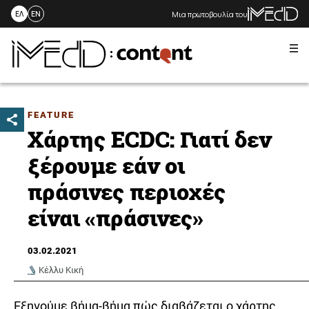
Μια πρωτοβουλία του
ΕΛ
EN
Me
Skip
to
content
FEATURE
Χάρτης ECDC: Γιατί δεν
ξέρουμε εάν οι
πράσινες περιοχές
είναι «πράσινες»
03.02.2021
Κέλλυ Κική
Εξηγούμε βήμα-βήμα πώς διαβάζεται ο χάρτης