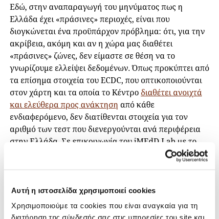
Εδώ, στην αναπαραγωγή του μηνύματος πως η
Ελλάδα έχει «πράσινες» περιοχές, είναι που
διογκώνεται ένα προϋπάρχον πρόβλημα: ότι, για την
ακρίβεια, ακόμη και αν η χώρα μας διαθέτει
«πράσινες» ζώνες, δεν είμαστε σε θέση να το
γνωρίζουμε ελλείψει δεδομένων. Όπως προκύπτει από
τα επίσημα στοιχεία του ECDC, που οπτικοποιούνται
στον χάρτη και τα οποία το Κέντρο
διαθέτει ανοιχτά
και ελεύθερα προς ανάκτηση
από κάθε
ενδιαφερόμενο, δεν διατίθενται στοιχεία για τον
αριθμό των τεστ που διενεργούνται ανά περιφέρεια
στην Ελλάδα. Σε επικοινωνία του iMEdD Lab με το
ECDC, επιβεβαιώθηκε ότι το Κέντρο δημοσιεύει όλα
τα δεδομένα που αποστέλλονται από τα κράτη-μέλη
και ότι, δυστυχώς, η Ελλάδα δεν έχει, ποτέ ως σήμερα,
αποστείλει στοιχεία που αφορούν αριθμό
Αυτή η ιστοσελίδα χρησιμοποιεί cookies
διεξαχθέντων ελέγχων ανά γεωγραφική περιοχή.
Χρησιμοποιούμε τα cookies που είναι αναγκαία για τη
Όσον αφορά στη χώρα μας, τα μόνα στοιχεία για τα
διατήρηση της σύνδεσής σας στις υπηρεσίες του site και