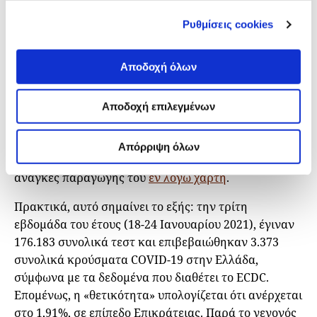
Συνακόλουθα, ο υπολογισμός της «θετικότητας» ανά
Ρυθμίσεις cookies
περιφέρεια (ή ανά οποιοδήποτε άλλο γεωγραφικό
επίπεδο) είναι αδύνατος. Στο πλαίσιο της ίδιας
Αποδοχή όλων
επικοινωνίας του iMEdD Lab με το ECDC,
επιβεβαιώθηκε ότι, στις περιπτώσεις των χωρών οι
οποίες δεν αποστέλλουν αριθμούς διεξαχθέντων
Αποδοχή επιλεγμένων
ελέγχων ανά περιφέρεια, χρησιμοποιείται μόνο ο
δείκτης «θετικότητας» σε επίπεδο Επικράτειας και
Απόρριψη όλων
αυτός εφαρμόζεται σε κάθε περιφέρεια, για τις
ανάγκες παραγωγής του
εν λόγω χάρτη
.
Πρακτικά, αυτό σημαίνει το εξής: την τρίτη
εβδομάδα του έτους (18-24 Ιανουαρίου 2021), έγιναν
176.183 συνολικά τεστ και επιβεβαιώθηκαν 3.373
συνολικά κρούσματα COVID-19 στην Ελλάδα,
σύμφωνα με τα δεδομένα που διαθέτει το ECDC.
Επομένως, η «θετικότητα» υπολογίζεται ότι ανέρχεται
στο 1,91%, σε επίπεδο Επικράτειας. Παρά το γεγονός