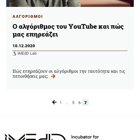
ΑΛΓΟΡΙΘΜΟΙ
Ο αλγόριθμος του YouTube και πώς
μας επηρεάζει
10.12.2020
iMEdD Lab
Πώς επηρεάζουν οι αλγόριθμοι την ταυτότητα και τις
πεποιθήσεις μας;
1
…
5
6
7
Page
Page
Page
Page