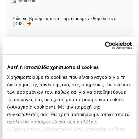
iMEdD Lab
Πώς να βρούμε και να φορτώσουμε δεδομένα στο
QGIS.
Αυτή η ιστοσελίδα χρησιμοποιεί cookies
Χρησιμοποιούμε τα cookies που είναι αναγκαία για τη
διατήρηση της σύνδεσής σας στις υπηρεσίες του site και
των εφαρμογών του, καθώς και για να αποθηκεύουμε
τις επιλογές σας σε σχέση με τα προαιρετικά cookies
(«Αναγκαία cookies»). Με την παροχή της
συγκατάθεσής σας, θα χρησιμοποιήσουμε όποια από τα
ακόλουθα προαιρετικά cookies επιλέξετε
ΔΗΜΟΣΙΟΓΡΑΦΙΑ ΔΕΔΟΜΕΝΩΝ
(«Προτιμήσεις», «Στατιστικά» κλπ). Μπορείτε να δείτε
Χαρτογράφηση με QGIS: Μέρος 2/4
πληροφορίες για κάθε κατηγορία cookies μεταβαίνοντας