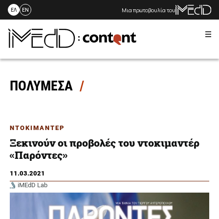
Μια πρωτοβουλία του
ΕΛ
EN
Me
Skip
to
content
ΠΟΛΥΜΕΣΑ
ΝΤΟΚΙΜΑΝΤΕΡ
Ξεκινούν οι προβολές του ντοκιμαντέρ
«Παρόντες»
11.03.2021
iMEdD Lab