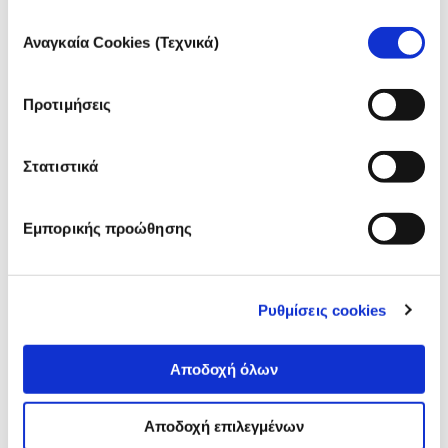
στην
Πολιτική Cookies
του site μας.
10.12.2020
Επιλογή
Αναγκαία Cookies (Τεχνικά)
iMEdD Lab
συγκατάθεσης
Πώς να οπτικοποιήσουμε τα δεδομένα στο QGIS.
Προτιμήσεις
Στατιστικά
Εμπορικής προώθησης
Ρυθμίσεις cookies
Αποδοχή όλων
ΔΗΜΟΣΙΟΓΡΑΦΙΑ ΔΕΔΟΜΕΝΩΝ
Αποδοχή επιλεγμένων