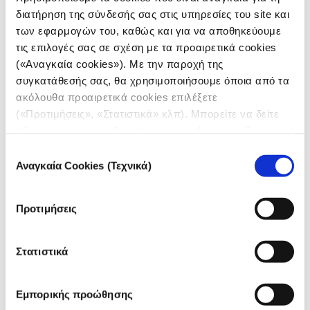
διατήρηση της σύνδεσής σας στις υπηρεσίες του site και
των εφαρμογών του, καθώς και για να αποθηκεύουμε
τις επιλογές σας σε σχέση με τα προαιρετικά cookies
(«Αναγκαία cookies»). Με την παροχή της
συγκατάθεσής σας, θα χρησιμοποιήσουμε όποια από τα
ακόλουθα προαιρετικά cookies επιλέξετε
(«Προτιμήσεις», «Στατιστικά» κλπ). Μπορείτε να δείτε
πληροφορίες για κάθε κατηγορία cookies μεταβαίνοντας
στην
Πολιτική Cookies
του site μας.
Επιλογή
Αναγκαία Cookies (Τεχνικά)
συγκατάθεσης
Τότε, στο γκρι πλαίσιο από κάτω θα παραχθεί
αυτόματα το iframe και ο κώδικας σε html που θα
Προτιμήσεις
αντιγράψετε και θα επικολλήσετε στο δικό σας
διαχειριστικό σύστημα. Μπορείτε να προσαρμόσετε
Στατιστικά
την παράμετρο
height
ή/και
width
, ώστε η εκάστοτε
οπτικοποίηση να ταιριάξει καλύτερα στις διαστάσεις
της σελίδας σας μόλις ενσωματωθεί εκεί.
Εμπορικής προώθησης