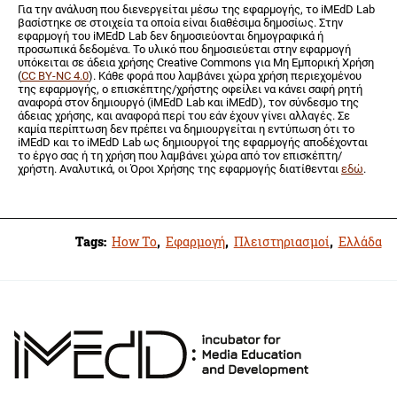
Για την ανάλυση που διενεργείται μέσω της εφαρμογής, το iMEdD Lab
βασίστηκε σε στοιχεία τα οποία είναι διαθέσιμα δημοσίως. Στην
εφαρμογή του iMEdD Lab δεν δημοσιεύονται δημογραφικά ή
προσωπικά δεδομένα. Το υλικό που δημοσιεύεται στην εφαρμογή
υπόκειται σε άδεια χρήσης Creative Commons για Μη Εμπορική Χρήση
(
CC BY-NC 4.0
). Κάθε φορά που λαμβάνει χώρα χρήση περιεχομένου
της εφαρμογής, ο επισκέπτης/χρήστης οφείλει να κάνει σαφή ρητή
αναφορά στον δημιουργό (iMEdD Lab και iMEdD), τον σύνδεσμο της
άδειας χρήσης, και αναφορά περί του εάν έχουν γίνει αλλαγές. Σε
καμία περίπτωση δεν πρέπει να δημιουργείται η εντύπωση ότι το
iMEdD και το iMEdD Lab ως δημιουργοί της εφαρμογής αποδέχονται
το έργο σας ή τη χρήση που λαμβάνει χώρα από τον επισκέπτη/
χρήστη. Αναλυτικά, οι Όροι Χρήσης της εφαρμογής διατίθενται
εδώ
.
Tags:
How To
,
Εφαρμογή
,
Πλειστηριασμοί
,
Ελλάδα