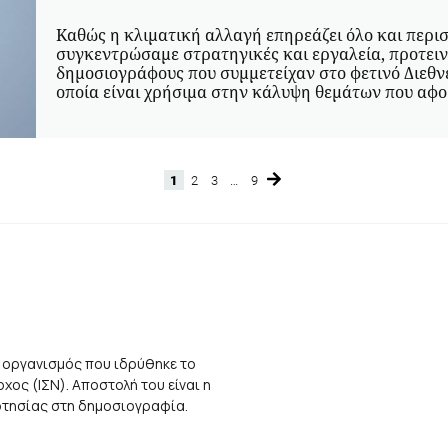
Καθώς η κλιματική αλλαγή επηρεάζει όλο και περι
συγκεντρώσαμε στρατηγικές και εργαλεία, προτειν
δημοσιογράφους που συμμετείχαν στο φετινό Διεθ
οποία είναι χρήσιμα στην κάλυψη θεμάτων που αφ
1
2
3
…
9
Page
Page
Page
Page
 οργανισμός που ιδρύθηκε το
ος (ΙΣΝ). Αποστολή του είναι η
αρτησίας στη δημοσιογραφία.