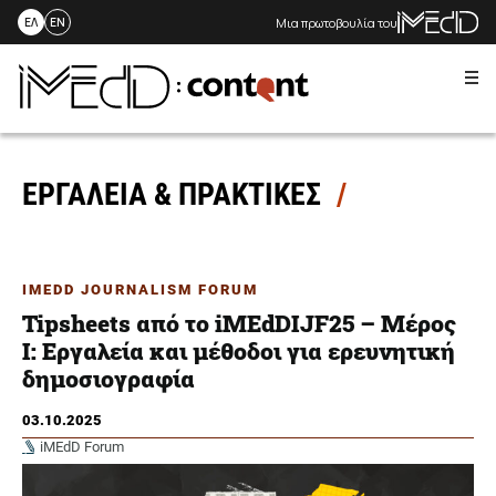
Μια πρωτοβουλία του
ΕΛ
EN
Me
Skip
to
content
ΕΡΓΑΛΕΙΑ & ΠΡΑΚΤΙΚΕΣ
IMEDD JOURNALISM FORUM
Tipsheets από το iMEdDIJF25 – Μέρος
Ι: Eργαλεία και μέθοδοι για ερευνητική
δημοσιογραφία
03.10.2025
iMEdD Forum