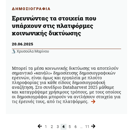
ΔΗΜΟΣΙΟΓΡΑΦΙΑ
Ερευνώντας τα στοιχεία που
υπάρχουν στις πλατφόρμες
κοινωνικής δικτύωσης
20.06.2025
Χρυσούλα Μαρίνου
Μπορεί τα μέσα κοινωνικής δικτύωσης να αποτελούν
σημαντικό «κανάλι» δημοσίευσης δημοσιογραφικών
ερευνών, είναι όμως και εργαλεία με πλούτο
πληροφορίας για κάθε είδους δημοσιογραφική
αναζήτηση. Στο συνέδριο Dataharvest 2025 μάθαμε
και καταγράψαμε χρήσιμους τρόπους, με τους οποίους
οι δημοσιογράφοι μπορούν να αντλήσουν στοιχεία για
τις έρευνές τους, από τις πλατφόρμες.
1
2
3
4
5
6
…
11
Page
Page
Page
Page
Page
Page
Page