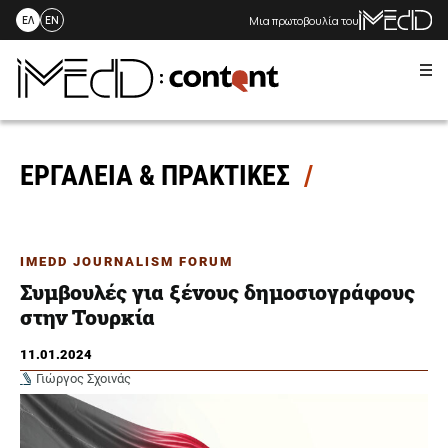
Μια πρωτοβουλία του
ΕΛ
EN
Me
Skip
to
content
ΕΡΓΑΛΕΙΑ & ΠΡΑΚΤΙΚΕΣ
IMEDD JOURNALISM FORUM
Συμβουλές για ξένους δημοσιογράφους
στην Τουρκία
11.01.2024
Γιώργος Σχοινάς