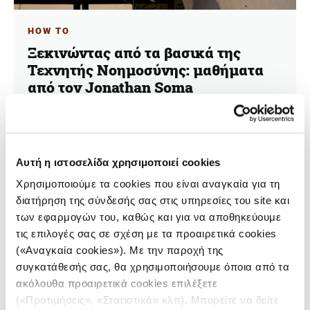
HOW TO
Ξεκινώντας από τα βασικά της
Τεχνητής Νοημοσύνης: μαθήματα
από τον Jonathan Soma
30.11.2023
Χρυσούλα Μαρίνου
Αυτή η ιστοσελίδα χρησιμοποιεί cookies
Ο καθηγητής Jonathan Soma μιλά για την τεχνητή
νοημοσύνη και δίνει πολύτιμες πληροφορίες που
Χρησιμοποιούμε τα cookies που είναι αναγκαία για τη
απευθύνονται τόσο σε αρχάριους δημοσιογράφους όσο
διατήρηση της σύνδεσής σας στις υπηρεσίες του site και
και σε έμπειρους επαγγελματίες και αποτελούν μια
ιδανική αφετηρία για όσους ασχολούνται με τον
των εφαρμογών του, καθώς και για να αποθηκεύουμε
κλάδο της τεχνολογίας.
τις επιλογές σας σε σχέση με τα προαιρετικά cookies
(«Αναγκαία cookies»). Με την παροχή της
συγκατάθεσής σας, θα χρησιμοποιήσουμε όποια από τα
ακόλουθα προαιρετικά cookies επιλέξετε
(«Προτιμήσεις», «Στατιστικά» κλπ). Μπορείτε να δείτε