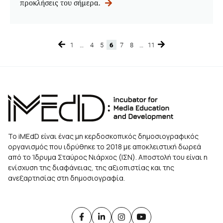
προκλήσεις του σήμερα.
1
…
4
5
6
7
8
…
11
Page
Page
Page
Page
Page
Page
Page
Το iMEdD είναι ένας μη κερδοσκοπικός δημοσιογραφικός
οργανισμός που ιδρύθηκε το 2018 με αποκλειστική δωρεά
από το Ίδρυμα Σταύρος Νιάρχος (ΙΣΝ). Αποστολή του είναι η
ενίσχυση της διαφάνειας, της αξιοπιστίας και της
ανεξαρτησίας στη δημοσιογραφία.