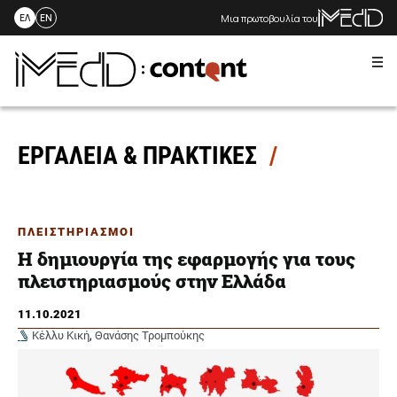
Μια πρωτοβουλία του
ΕΛ
EN
Me
Skip
to
content
ΕΡΓΑΛΕΙΑ & ΠΡΑΚΤΙΚΕΣ
ΠΛΕΙΣΤΗΡΙΑΣΜΟΙ
Η δημιουργία της εφαρμογής για τους
πλειστηριασμούς στην Ελλάδα
11.10.2021
Κέλλυ Κική
,
Θανάσης Τρομπούκης