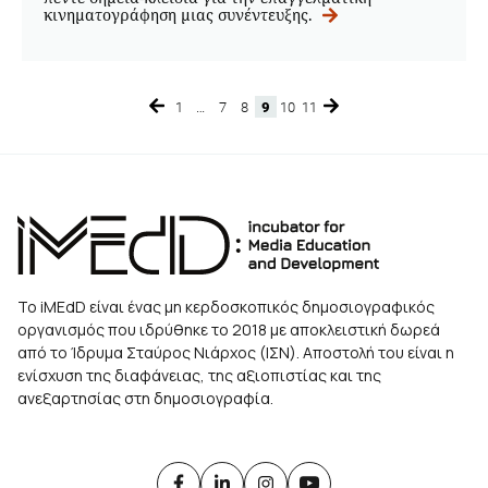
κινηματογράφηση μιας συνέντευξης.
1
…
7
8
9
10
11
Page
Page
Page
Page
Page
Page
Το iMEdD είναι ένας μη κερδοσκοπικός δημοσιογραφικός
οργανισμός που ιδρύθηκε το 2018 με αποκλειστική δωρεά
από το Ίδρυμα Σταύρος Νιάρχος (ΙΣΝ). Αποστολή του είναι η
ενίσχυση της διαφάνειας, της αξιοπιστίας και της
ανεξαρτησίας στη δημοσιογραφία.