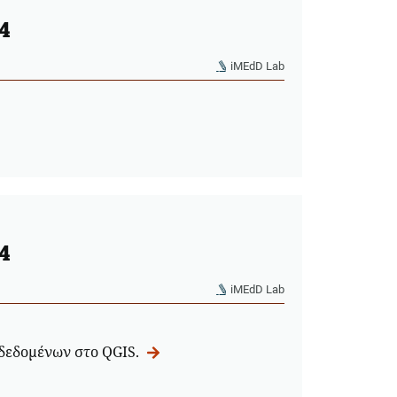
4
iMEdD Lab
4
iMEdD Lab
δεδομένων στο QGIS.