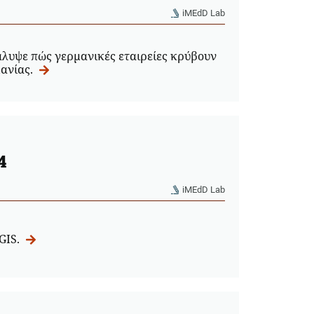
iMEdD Lab
λυψε πώς γερμανικές εταιρείες κρύβουν
μανίας.
4
iMEdD Lab
GIS.