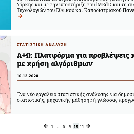
Υόρκης και με την υποστήριξη του iMEdD και τη σ
Τεχνολογιών του Εθνικού και Καποδιστριακού Πανε
ΣΤΑΤΙΣΤΙΚΗ ΑΝΑΛΥΣΗ
Α+Ω: Πλατφόρμα για προβλέψεις 
με χρήση αλγόριθμων
10.12.2020
Ένα νέο εργαλείο στατιστικής ανάλυσης για δημοσ
στατιστικής, μηχανικής μάθησης ή γλώσσας προγ
1
…
8
9
10
11
Page
Page
Page
Page
Page