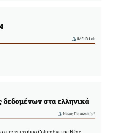
4
iMEdD Lab
 δεδομένων στα ελληνικά
Νίκος Πιτσιλαδής*
το πανεπιστήμιο Columbia της Νέας