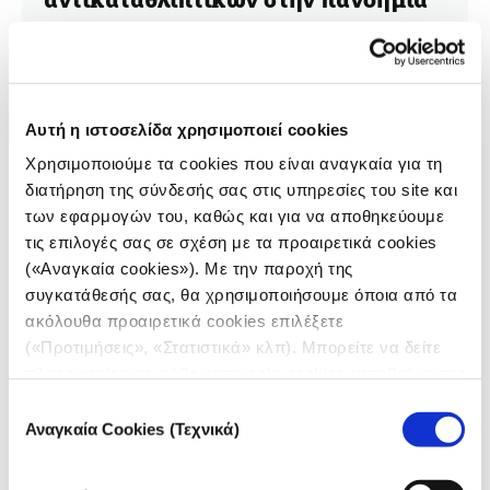
28.04.2021
Θανάσης Τρομπούκης
Τρεις φορές έχει αυξηθεί η χρήση κοκαΐνης από την
Αυτή η ιστοσελίδα χρησιμοποιεί cookies
αρχή της πανδημίας. Κατακόρυφη η αύξηση
Χρησιμοποιούμε τα cookies που είναι αναγκαία για τη
αντικαταθλιπτικών.
διατήρηση της σύνδεσής σας στις υπηρεσίες του site και
των εφαρμογών του, καθώς και για να αποθηκεύουμε
τις επιλογές σας σε σχέση με τα προαιρετικά cookies
(«Αναγκαία cookies»). Με την παροχή της
συγκατάθεσής σας, θα χρησιμοποιήσουμε όποια από τα
ακόλουθα προαιρετικά cookies επιλέξετε
(«Προτιμήσεις», «Στατιστικά» κλπ). Μπορείτε να δείτε
πληροφορίες για κάθε κατηγορία cookies μεταβαίνοντας
στην
Πολιτική Cookies
του site μας.
Επιλογή
Αναγκαία Cookies (Τεχνικά)
συγκατάθεσης