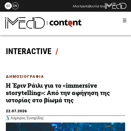
Μια πρωτοβουλία του
ΕΛ
EN
Me
Skip
to
content
INTERACTIVE
ΔΗΜΟΣΙΟΓΡΑΦΙΑ
Η Έριν Ράιλι για το «immersive
storytelling»: Από την αφήγηση της
ιστορίας στο βίωμά της
22.07.2026
Λάμπρος Συναρίδης