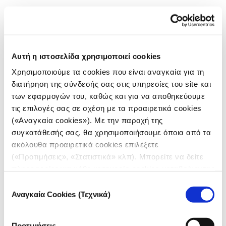
Αυτή η ιστοσελίδα χρησιμοποιεί cookies
Χρησιμοποιούμε τα cookies που είναι αναγκαία για τη
διατήρηση της σύνδεσής σας στις υπηρεσίες του site και
των εφαρμογών του, καθώς και για να αποθηκεύουμε
τις επιλογές σας σε σχέση με τα προαιρετικά cookies
(«Αναγκαία cookies»). Με την παροχή της
συγκατάθεσής σας, θα χρησιμοποιήσουμε όποια από τα
ΜΕΘΟΔΟΛΟΓΙΑ
ακόλουθα προαιρετικά cookies επιλέξετε
Πώς φτιάξαμε την εφαρμογή για
(«Προτιμήσεις», «Στατιστικά» κλπ). Μπορείτε να δείτε
την εξέλιξη της πανδημίας
πληροφορίες για κάθε κατηγορία cookies μεταβαίνοντας
στην
Πολιτική Cookies
του site μας.
Επιλογή
10.12.2020
Αναγκαία Cookies (Τεχνικά)
συγκατάθεσης
Κέλλυ Κική
,
Θανάσης Τρομπούκης
,
Δημήτρης Παπαευαγγέλου
Προτιμήσεις