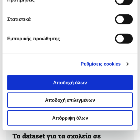
Στάδια εργασίας, πηγές και επεξεργασία δεδομένων,
εργαλεία και περιορισμοί κατά την ανάπτυξη της
διαδικτυακής εφαρμογής του iMEdD Lab για την
Στατιστικά
πορεία της πανδημίας στην Ελλάδα και στον κόσμο.
Εμπορικής προώθησης
Ρυθμίσεις cookies
Αποδοχή όλων
Αποδοχή επιλεγμένων
Απόρριψη όλων
ΑΝΟΙΧΤΑ ΔΕΔΟΜΕΝΑ
Τα dataset για τα σχολεία σε