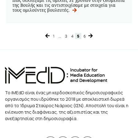
Πώς συλλέξαμε τις ομιλίες 31 χρόνων στην Ολομέλεια
της Βουλής και τις αντιστοιχίσαμε με στοιχεία για
τους ομιλούντες βουλευτές.
1
…
3
4
5
6
Page
Page
Page
Page
Page
Το iMEdD είναι ένας μη κερδοσκοπικός δημοσιογραφικός
οργανισμός που ιδρύθηκε το 2018 με αποκλειστική δωρεά
από το Ίδρυμα Σταύρος Νιάρχος (ΙΣΝ). Αποστολή του είναι η
ενίσχυση της διαφάνειας, της αξιοπιστίας και της
ανεξαρτησίας στη δημοσιογραφία.