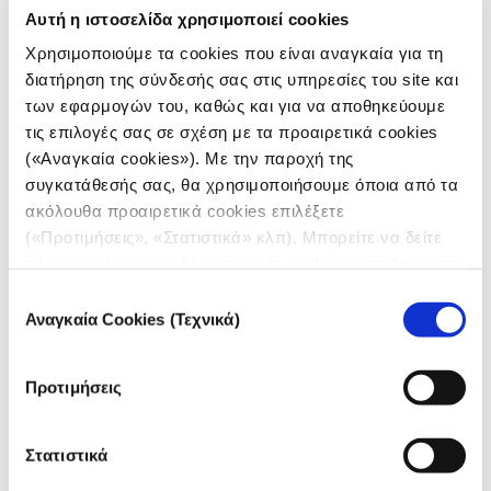
Αυτή η ιστοσελίδα χρησιμοποιεί cookies
Χρησιμοποιούμε τα cookies που είναι αναγκαία για τη
διατήρηση της σύνδεσής σας στις υπηρεσίες του site και
των εφαρμογών του, καθώς και για να αποθηκεύουμε
τις επιλογές σας σε σχέση με τα προαιρετικά cookies
(«Αναγκαία cookies»). Με την παροχή της
FEATURE
συγκατάθεσής σας, θα χρησιμοποιήσουμε όποια από τα
Χάρτης ECDC: Γιατί δεν ξέρουμε εάν
ακόλουθα προαιρετικά cookies επιλέξετε
οι πράσινες περιοχές είναι
(«Προτιμήσεις», «Στατιστικά» κλπ). Μπορείτε να δείτε
«πράσινες»
πληροφορίες για κάθε κατηγορία cookies μεταβαίνοντας
στην
Πολιτική Cookies
του site μας.
Επιλογή
03.02.2021
Αναγκαία Cookies (Τεχνικά)
συγκατάθεσης
Κέλλυ Κική
Προτιμήσεις
Εξηγούμε βήμα-βήμα πώς διαβάζεται ο χάρτης του
ECDC και για ποιους λόγους, ακόμη και αν τα
αποτυπωμένα ως πράσινα νησιά της Ελλάδας είναι
όντως «πράσινα», δεν το γνωρίζουμε.
Στατιστικά