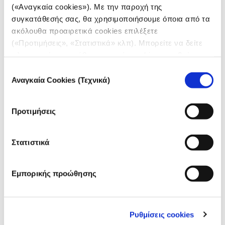
ανάπτυξη ιστοσελίδων, αλλά το μάτι ενός επιμελητή –
(«Αναγκαία cookies»). Με την παροχή της
και κάποιες δεξιότητες μηχανικού λογισμικού –
συγκατάθεσής σας, θα χρησιμοποιήσουμε όποια από τα
παραμένουν απαραίτητα προκειμένου να
προετοιμαστεί η δημοσίευση.
ακόλουθα προαιρετικά cookies επιλέξετε
(«Προτιμήσεις», «Στατιστικά» κλπ). Μπορείτε να δείτε
πληροφορίες για κάθε κατηγορία cookies μεταβαίνοντας
στην
Πολιτική Cookies
του site μας.
Επιλογή
Αναγκαία Cookies (Τεχνικά)
συγκατάθεσης
Προτιμήσεις
Στατιστικά
Εμπορικής προώθησης
ΑΠΟΨΗ/ ΣΧΟΛΙΟ
Ένα δωμάτιο για ανθρώπους
Ρυθμίσεις cookies
29.05.2026