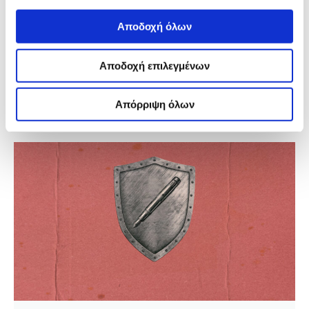
Δημήτρης Μπούνιας
Αποδοχή όλων
Μην απατάστε, ένα δωμάτιο δεν είναι ένας χώρος
Αποδοχή επιλεγμένων
αθώος. Οι άνθρωποι κουβαλούν μαζί τους τις
πολιτικές τους πεποιθήσεις, τις προκαταλήψεις, τις
βεβαιότητες και τις άμυνές τους. Αλλά σε αυτό το
δωμάτιο, κάτι αλλάζει.
Απόρριψη όλων