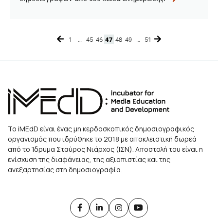
1
…
45
46
47
48
49
…
51
Page
Page
Page
Page
Page
Page
Page
Το iMEdD είναι ένας μη κερδοσκοπικός δημοσιογραφικός
οργανισμός που ιδρύθηκε το 2018 με αποκλειστική δωρεά
από το Ίδρυμα Σταύρος Νιάρχος (ΙΣΝ). Αποστολή του είναι η
ενίσχυση της διαφάνειας, της αξιοπιστίας και της
ανεξαρτησίας στη δημοσιογραφία.