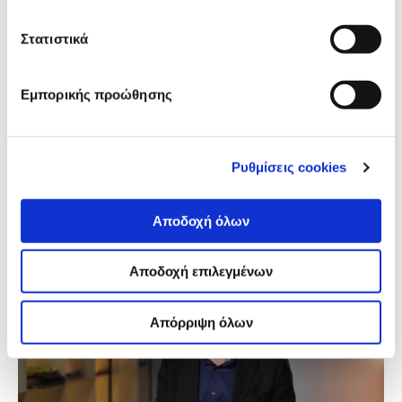
Άρθρο Γνώμης: “Οι φρουροί της
Στατιστικά
Δημοκρατίας με τα στυλό”
01.12.2021
Εμπορικής προώθησης
38 επαγγελματίες δημοσιογράφοι έχουν δολοφονηθεί
από τον Γενάρη του 2021 και 357 είναι στη φυλακή. 4
πολίτες δημοσιογράφοι και 4 βοηθοί έχουν πληρώσει
Ρυθμίσεις cookies
επίσης με τη ζωή τους τη συνδρομή τους, ενώ
κρατούνται 101 και 22 αντίστοιχα.
Αποδοχή όλων
Αποδοχή επιλεγμένων
Απόρριψη όλων