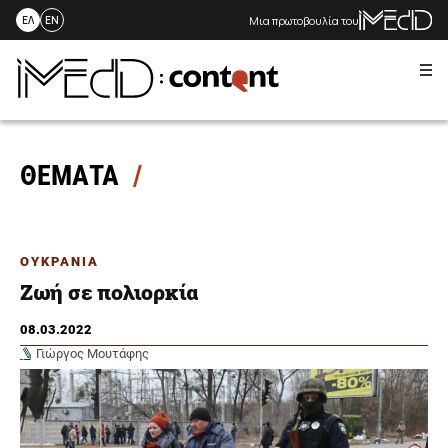
Μια πρωτοβουλία του
ΕΛ
EN
Me
Skip
to
content
ΘΕΜΑΤΑ
ΟΥΚΡΑΝΙΑ
Ζωή σε πολιορκία
08.03.2022
Γιώργος Μουτάφης