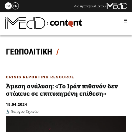
Μια πρωτοβουλία του
ΕΛ
EN
Me
Skip
to
content
ΓΕΩΠΟΛΙΤΙΚΗ
CRISIS REPORTING RESOURCE
Άμεση ανάλυση: «Το Ιράν πιθανόν δεν
στόχευε σε επιτυχημένη επίθεση»
15.04.2024
Γιώργος Σχοινάς