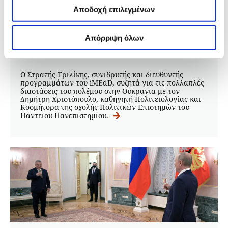
– Πώς φτάσαμε στη ρωσική εισβολή
Αποδοχή επιλεγμένων
και πώς θα μοιάζει η επόμενη μέρα.
13.04.2022
Απόρριψη όλων
iMEdD Team
Ο Στρατής Τριλίκης, συνιδρυτής και διευθυντής
προγραμμάτων του iMEdD, συζητά για τις πολλαπλές
διαστάσεις του πολέμου στην Ουκρανία με τον
Δημήτρη Χριστόπουλο, καθηγητή Πολιτειολογίας και
Κοσμήτορα της σχολής Πολιτικών Επιστημών του
Πάντειου Πανεπιστημίου.