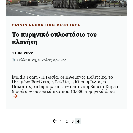
CRISIS REPORTING RESOURCE
Το πυρηνικό οπλοστάσιο του
πλανήτη
11.03.2022
Κέλλυ Κική
,
Νικόλας Αρώνης
iMEdD Team - Η Ρωσία, οι Ηνωμένες Πολιτείες, το
Ηνωμένο Βασίλειο, η Γαλλία, η Κίνα, η Ινδία, το
Πακιστάν, το Ισραήλ και πιθανότατα η Βόρεια Κορέα
διαθέτουν συνολικά περίπου 13.000 πυρηνικά όπλα
1
2
3
4
Page
Page
Page
Page