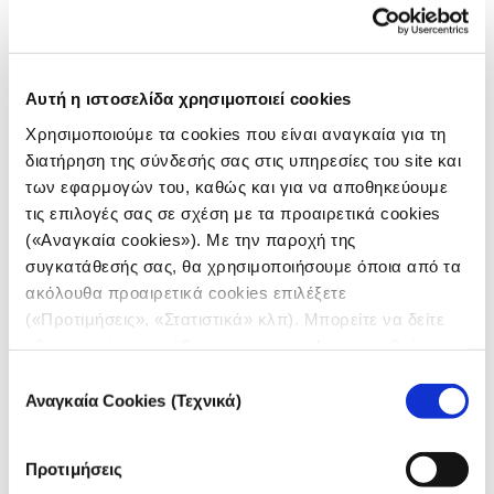
Αυτή η ιστοσελίδα χρησιμοποιεί cookies
Χρησιμοποιούμε τα cookies που είναι αναγκαία για τη
διατήρηση της σύνδεσής σας στις υπηρεσίες του site και
των εφαρμογών του, καθώς και για να αποθηκεύουμε
ΑΝΑΓΝΩΡΙΣΗ ΠΡΟΣΩΠΟΥ
τις επιλογές σας σε σχέση με τα προαιρετικά cookies
Πόσο ακριβή είναι τα συστήματα
(«Αναγκαία cookies»). Με την παροχή της
αναγνώρισης προσώπου –και γιατί
συγκατάθεσής σας, θα χρησιμοποιήσουμε όποια από τα
αυτό έχει σημασία;
ακόλουθα προαιρετικά cookies επιλέξετε
(«Προτιμήσεις», «Στατιστικά» κλπ). Μπορείτε να δείτε
27.10.2020
πληροφορίες για κάθε κατηγορία cookies μεταβαίνοντας
William Crumpler
στην
Πολιτική Cookies
του site μας.
Επιλογή
Αναγκαία Cookies (Τεχνικά)
συγκατάθεσης
Η ακρίβεια των συστημάτων, οι βαθμοί εμπιστοσύνης
και η διαχείριση κινδύνων, με το βλέμμα στο μέλλον
της τεχνολογίας.
Προτιμήσεις