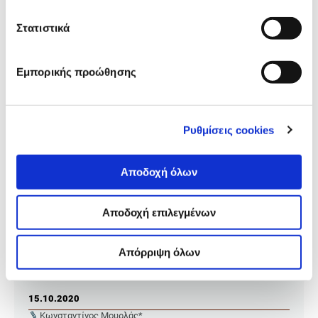
Στατιστικά
Εμπορικής προώθησης
Ρυθμίσεις cookies
Αποδοχή όλων
Αποδοχή επιλεγμένων
ΑΝΑΛΥΣΗ ΔΕΔΟΜΕΝΩΝ
Μία συναρπαστική στιγμή για τη
Απόρριψη όλων
δημοσιογραφία
15.10.2020
Κωνσταντίνος Μουρλάς*