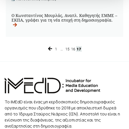
Ο Κωνσταντίνος Μουρλάς, Αναπλ. Καθηγητής ΕΜΜΕ –
ΕΚΠΑ, γράφει για τη νέα εποχή στη δημοσιογραφία.
1
…
15
16
17
Page
Page
Page
Page
Το iMEdD είναι ένας μη κερδοσκοπικός δημοσιογραφικός
οργανισμός που ιδρύθηκε το 2018 με αποκλειστική δωρεά
από το Ίδρυμα Σταύρος Νιάρχος (ΙΣΝ). Αποστολή του είναι η
ενίσχυση της διαφάνειας, της αξιοπιστίας και της
ανεξαρτησίας στη δημοσιογραφία.